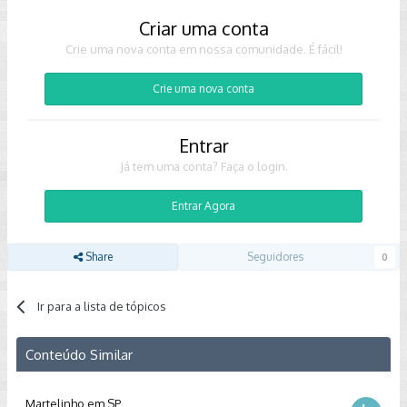
Criar uma conta
Crie uma nova conta em nossa comunidade. É fácil!
Crie uma nova conta
Entrar
Já tem uma conta? Faça o login.
Entrar Agora
Share
Seguidores
0
Ir para a lista de tópicos
Conteúdo Similar
Martelinho em SP