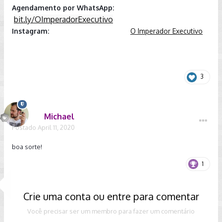
Agendamento por WhatsApp:
bit.ly/OImperadorExecutivo
Instagram:
O Imperador Executivo
3
Michael
Postado
April 11, 2020
boa sorte!
1
Crie uma conta ou entre para comentar
Você precisar ser um membro para fazer um comentário