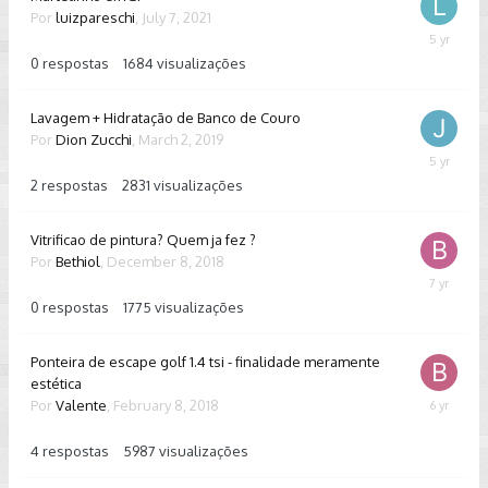
Por
luizpareschi
,
July 7, 2021
July
7,
0
respostas
1684
visualizações
2021
Lavagem + Hidratação de Banco de Couro
Por
Dion Zucchi
,
March 2, 2019
June
26,
2
respostas
2831
visualizações
2021
Vitrificao de pintura? Quem ja fez ?
Por
Bethiol
,
December 8, 2018
Decembe
8,
0
respostas
1775
visualizações
2018
Ponteira de escape golf 1.4 tsi - finalidade meramente
estética
Por
Valente
,
February 8, 2018
March
3,
2020
4
respostas
5987
visualizações