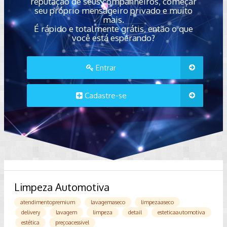
reputação de seus companheiros, começar
seu próprio mensageiro privado e muito
mais.
É rápido e totalmente grátis, então o que
você está esperando?
Entrar
Cadastre-se
Limpeza Automotiva
atendimentopremium
lavagemaseco
limpezaaseco
delivery
lavagem
limpeza
detail
esteticaautomotiva
estética
preçoacessivel