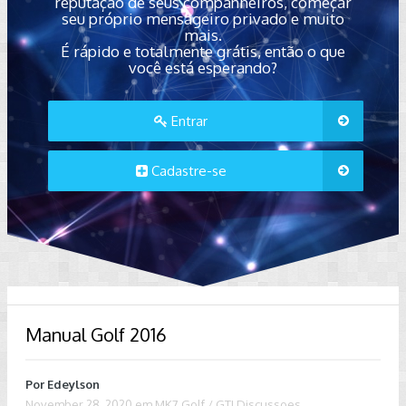
reputação de seus companheiros, começar
seu próprio mensageiro privado e muito
mais.
É rápido e totalmente grátis, então o que
você está esperando?
Entrar
Cadastre-se
Manual Golf 2016
Por
Edeylson
November 28, 2020
em
MK7 Golf / GTI Discussoes