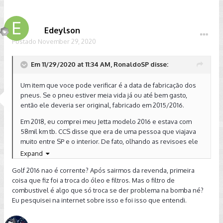
Edeylson
Postado
November 29, 2020
Em 11/29/2020 at 11:34 AM, RonaldoSP disse:
Um item que voce pode verificar é a data de fabricação dos
pneus. Se o pneu estiver meia vida já ou até bem gasto,
então ele deveria ser original, fabricado em 2015/2016.
Em 2018, eu comprei meu Jetta modelo 2016 e estava com
58mil km tb. CCS disse que era de uma pessoa que viajava
muito entre SP e o interior. De fato, olhando as revisoes ele
andava 10mil km a cada revisão e os pneus eram originais,
Expand
fabricados em 2015. Junto com o estado impecável do carro,
Golf 2016 nao é corrente? Após sairmos da revenda, primeira
tudo fez sentido, entao, deu para acreditar, Hoje está com
coisa que fiz foi a troca do óleo e filtros. Mas o filtro de
73mil km com os mesmos pneus.
combustivel é algo que só troca se der problema na bomba né?
Sobre as revisões, se ele passou numa css, ela tem o
Eu pesquisei na internet sobre isso e foi isso que entendi.
historico. Mas uma ccs não deve ter o historico das outras.