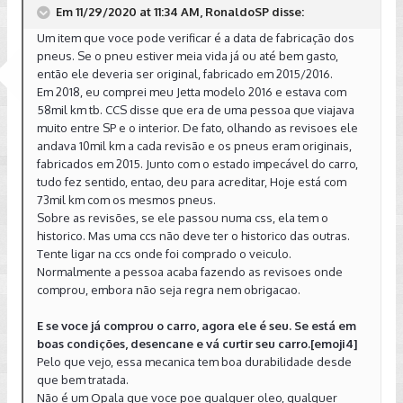
Em 11/29/2020 at 11:34 AM, RonaldoSP disse:
-Bateria - Verifique a data de fabricação da bateria, se for
original, troque imediatamente pois pode falhar a qualquer
Um item que voce pode verificar é a data de fabricação dos
momento.
pneus. Se o pneu estiver meia vida já ou até bem gasto,
então ele deveria ser original, fabricado em 2015/2016.
-Fluido de freio - a cada 2 anos, então já troca. Use um fluido
Em 2018, eu comprei meu Jetta modelo 2016 e estava com
que atenda à norma VW para o seu carro
58mil km tb. CCS disse que era de uma pessoa que viajava
-Arrefecimento - a cada 4 anos - não deve ter sido trocado,
muito entre SP e o interior. De fato, olhando as revisoes ele
então já troca (use aditivo da VW original indicado para o seu
andava 10mil km a cada revisão e os pneus eram originais,
motor)
fabricados em 2015. Junto com o estado impecável do carro,
tudo fez sentido, entao, deu para acreditar, Hoje está com
73mil km com os mesmos pneus.
Sobre as revisões, se ele passou numa css, ela tem o
historico. Mas uma ccs não deve ter o historico das outras.
Tente ligar na ccs onde foi comprado o veiculo.
Normalmente a pessoa acaba fazendo as revisoes onde
comprou, embora não seja regra nem obrigacao.
E se voce já comprou o carro, agora ele é seu. Se está em
boas condições, desencane e vá curtir seu carro.[emoji4]
Pelo que vejo, essa mecanica tem boa durabilidade desde
que bem tratada.
Não é um Opala que voce poe qualquer oleo, qualquer