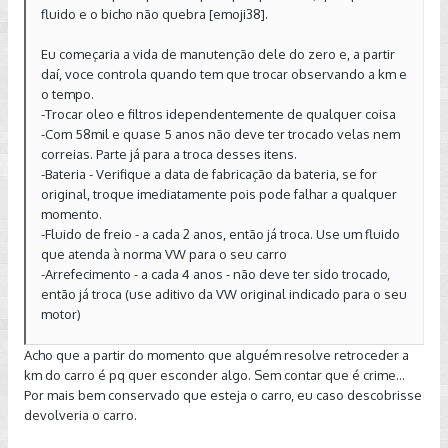
fluido e o bicho não quebra [emoji38].
Eu começaria a vida de manutenção dele do zero e, a partir
daí, voce controla quando tem que trocar observando a km e
o tempo.
-Trocar oleo e filtros idependentemente de qualquer coisa
-Com 58mil e quase 5 anos não deve ter trocado velas nem
correias. Parte já para a troca desses itens.
-Bateria - Verifique a data de fabricação da bateria, se for
original, troque imediatamente pois pode falhar a qualquer
momento.
-Fluido de freio - a cada 2 anos, então já troca. Use um fluido
que atenda à norma VW para o seu carro
-Arrefecimento - a cada 4 anos - não deve ter sido trocado,
então já troca (use aditivo da VW original indicado para o seu
motor)
Acho que a partir do momento que alguém resolve retroceder a
km do carro é pq quer esconder algo. Sem contar que é crime...
Por mais bem conservado que esteja o carro, eu caso descobrisse
devolveria o carro.