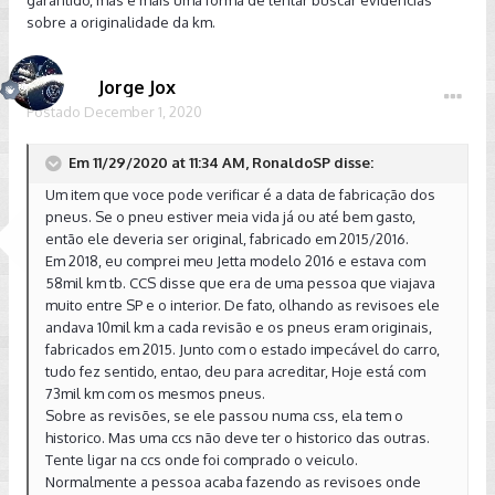
pra deixar um carro bonito pra venda.
sobre a originalidade da km.
Enviado de meu SM-G9600 usando o Tapatalk
Jorge Jox
Postado
December 1, 2020
Em 11/29/2020 at 11:34 AM, RonaldoSP disse:
Um item que voce pode verificar é a data de fabricação dos
pneus. Se o pneu estiver meia vida já ou até bem gasto,
então ele deveria ser original, fabricado em 2015/2016.
Em 2018, eu comprei meu Jetta modelo 2016 e estava com
58mil km tb. CCS disse que era de uma pessoa que viajava
muito entre SP e o interior. De fato, olhando as revisoes ele
andava 10mil km a cada revisão e os pneus eram originais,
fabricados em 2015. Junto com o estado impecável do carro,
tudo fez sentido, entao, deu para acreditar, Hoje está com
73mil km com os mesmos pneus.
Sobre as revisões, se ele passou numa css, ela tem o
historico. Mas uma ccs não deve ter o historico das outras.
Tente ligar na ccs onde foi comprado o veiculo.
Normalmente a pessoa acaba fazendo as revisoes onde