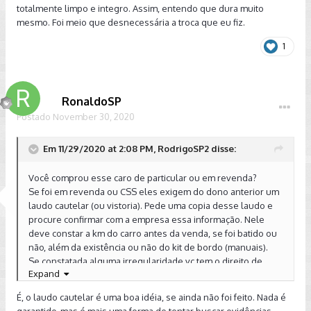
totalmente limpo e integro. Assim, entendo que dura muito
mesmo. Foi meio que desnecessária a troca que eu fiz.
1
RonaldoSP
Postado
November 30, 2020
Em 11/29/2020 at 2:08 PM, RodrigoSP2 disse:
Você comprou esse caro de particular ou em revenda?
Se foi em revenda ou CSS eles exigem do dono anterior um
laudo cautelar (ou vistoria). Pede uma copia desse laudo e
procure confirmar com a empresa essa informação. Nele
deve constar a km do carro antes da venda, se foi batido ou
não, além da existência ou não do kit de bordo (manuais).
Se constatada alguma irregularidade vc tem o direito de
Expand
devolver o carro, caso seja de seu interesse.
E não se apegue tanto ao "estado geral" de um carro ser
É, o laudo cautelar é uma boa idéia, se ainda não foi feito. Nada é
bom, pois existem oficinas que fazem verdadeiros milagres
garantido, mas é mais uma forma de tentar buscar evidências