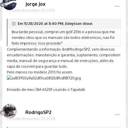
Tente ligar na ccs onde foi comprado o veiculo.
Jorge Jox
Normalmente a pessoa acaba fazendo as revisoes onde
Postado
November 29, 2020
comprou, embora não seja regra nem obrigacao.
Em 11/28/2020 at 8:40 PM, Edeylson disse:
E se voce já comprou o carro, agora ele é seu. Se está em
Boa tarde pessoal, comprei um golf 2016 e a pessoa que me
boas condições, desencane e vá curtir seu carro.
vendeu citou que os manuais são todos eletronicos, nao foi
feito impresso. Isso procede?
Pelo que vejo, essa mecanica tem boa durabilidade desde
Complementando a informação do
@RodrigoSP2
, vem diversas
que bem tratada.
encadernações: manutenção e garantia, suplemento, composition
media, manual de segurança e manual de instruções, além da
Não é um Opala que voce poe qualquer oleo, qualquer
capa de courvim para guardar tudo.
fluido e o bicho não quebra
.
Pelo menos no modelo 2015 foi assim.
Eu começaria a vida de manutenção dele do zero e, a partir
Enviado de meu SM-A520F usando o Tapatalk
daí, voce controla quando tem que trocar observando a km e
o tempo.
-Trocar oleo e filtros idependentemente de qualquer coisa
RodrigoSP2
-Com 58mil e quase 5 anos não deve ter trocado velas nem
Postado
November 29, 2020
correias. Parte já para a troca desses itens.