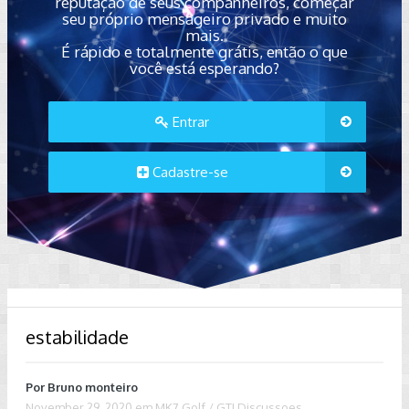
reputação de seus companheiros, começar
seu próprio mensageiro privado e muito
mais.
É rápido e totalmente grátis, então o que
você está esperando?
Entrar
Cadastre-se
estabilidade
Por
Bruno monteiro
November 29, 2020
em
MK7 Golf / GTI Discussoes