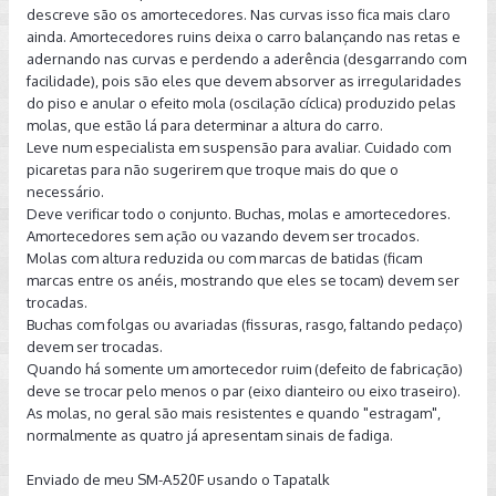
descreve são os amortecedores. Nas curvas isso fica mais claro
ainda. Amortecedores ruins deixa o carro balançando nas retas e
adernando nas curvas e perdendo a aderência (desgarrando com
facilidade), pois são eles que devem absorver as irregularidades
do piso e anular o efeito mola (oscilação cíclica) produzido pelas
molas, que estão lá para determinar a altura do carro.
Leve num especialista em suspensão para avaliar. Cuidado com
picaretas para não sugerirem que troque mais do que o
necessário.
Deve verificar todo o conjunto. Buchas, molas e amortecedores.
Amortecedores sem ação ou vazando devem ser trocados.
Molas com altura reduzida ou com marcas de batidas (ficam
marcas entre os anéis, mostrando que eles se tocam) devem ser
trocadas.
Buchas com folgas ou avariadas (fissuras, rasgo, faltando pedaço)
devem ser trocadas.
Quando há somente um amortecedor ruim (defeito de fabricação)
deve se trocar pelo menos o par (eixo dianteiro ou eixo traseiro).
As molas, no geral são mais resistentes e quando "estragam",
normalmente as quatro já apresentam sinais de fadiga.
Enviado de meu SM-A520F usando o Tapatalk