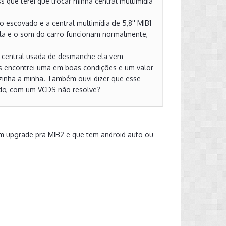
 que terei que trocar minha central multimídia
escovado e a central multimídia de 5,8'' MIB1
ela e o som do carro funcionam normalmente,
a central usada de desmanche ela vem
ois encontrei uma em boas condições e um valor
lzinha a minha. Também ouvi dizer que esse
eado, com um VCDS não resolve?
um upgrade pra MIB2 e que tem android auto ou