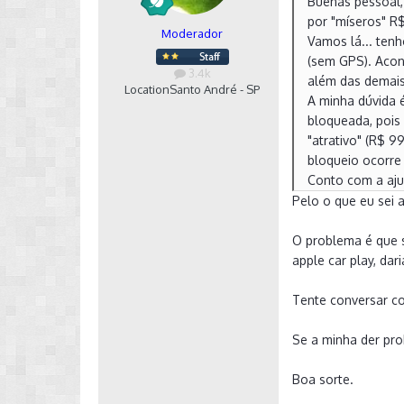
Buenas pessoal,
por "míseros" R$
Moderador
Vamos lá... ten
(sem GPS). Acon
3.4k
além das demais 
Location
Santo André - SP
A minha dúvida 
bloqueada, pois
"atrativo" (R$ 
bloqueio ocorre
Conto com a aju
Pelo o que eu sei
O problema é que s
apple car play, dar
Tente conversar c
Se a minha der pro
Boa sorte.