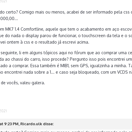
2021
do certo? Comigo mais ou menos, acabei de ser informado pela css qu
.000,00...
um MK7 1.4 Comfortline, aquele que tem o acabamento em aço escovad
e do nada o display parou de funcionar, o touchscreen da tela e o
vei ontem à css e o resultado já escrevi acima.
 seguinte, li em alguns tópicos aqui no fórum que ao comprar uma 
ada ao chassi do carro, isso procede? Pergunto isso pois encontrei u
tado a comprar. Essa também é MIB1, sem GPS, igualzinha a minha. 
o encontrei nada sobre a 1... e caso seja bloqueado, com um VCDS n
de vocês, valeu galera.
2021
t 9:23 PM, Ricardo.ulk disse: