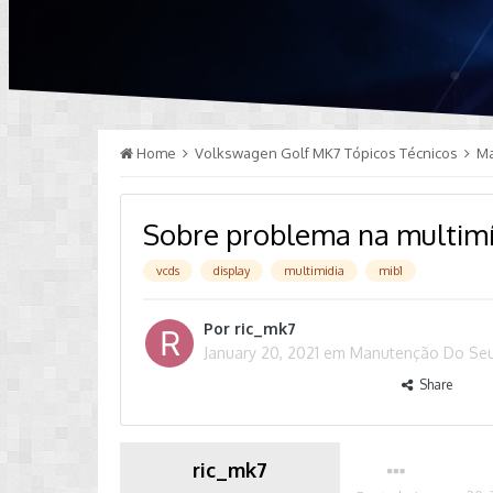
Home
Volkswagen Golf MK7 Tópicos Técnicos
M
Sobre problema na multimí
vcds
display
multimidia
mib1
Por
ric_mk7
January 20, 2021
em
Manutenção Do Se
Share
ric_mk7