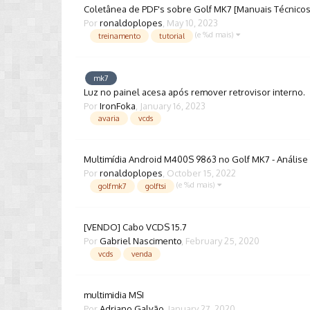
Coletânea de PDF's sobre Golf MK7 [Manuais Técnicos,
Por
ronaldoplopes
,
May 10, 2023
(e %d mais)
treinamento
tutorial
mk7
Luz no painel acesa após remover retrovisor interno.
Por
IronFoka
,
January 16, 2023
avaria
vcds
Multimídia Android M400S 9863 no Golf MK7 - Análise
Por
ronaldoplopes
,
October 15, 2022
(e %d mais)
golfmk7
golftsi
[VENDO] Cabo VCDS 15.7
Por
Gabriel Nascimento
,
February 25, 2020
vcds
venda
multimidia MSI
Por
Adriano Galvão
,
January 27, 2020