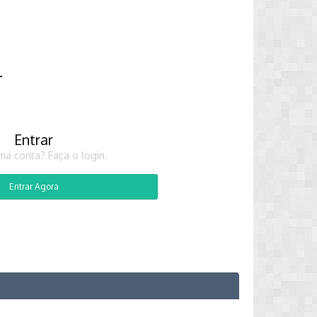
r
Entrar
ma conta? Faça o login.
Entrar Agora