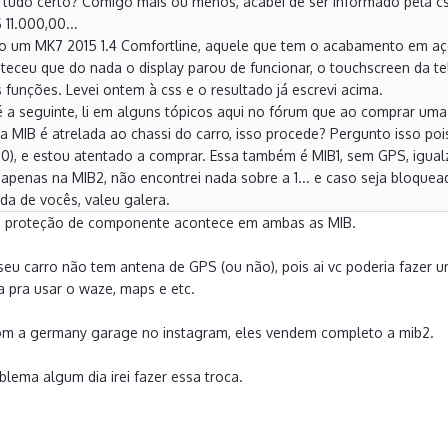
 tudo certo? Comigo mais ou menos, acabei de ser informado pela css
 11.000,00...
ho um MK7 2015 1.4 Comfortline, aquele que tem o acabamento em aço 
teceu que do nada o display parou de funcionar, o touchscreen da t
funções. Levei ontem à css e o resultado já escrevi acima.
é a seguinte, li em alguns tópicos aqui no fórum que ao comprar um
 a MIB é atrelada ao chassi do carro, isso procede? Pergunto isso p
990), e estou atentado a comprar. Essa também é MIB1, sem GPS, igua
 apenas na MIB2, não encontrei nada sobre a 1... e caso seja bloqu
da de vocês, valeu galera.
 a proteção de componente acontece em ambas as MIB.
eu carro não tem antena de GPS (ou não), pois ai vc poderia fazer 
ia pra usar o waze, maps e etc.
om a germany garage no instagram, eles vendem completo a mib2.
blema algum dia irei fazer essa troca.