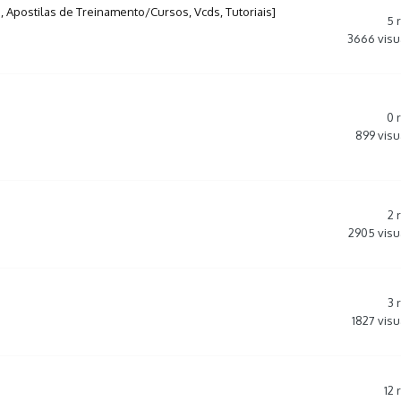
 Apostilas de Treinamento/Cursos, Vcds, Tutoriais]
5
3666
visu
0
899
visu
2
2905
visu
3
1827
visu
12