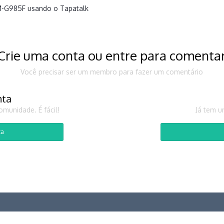
M-G985F usando o Tapatalk
Crie uma conta ou entre para comenta
Você precisar ser um membro para fazer um comentário
nta
munidade. É fácil!
Já tem u
ta