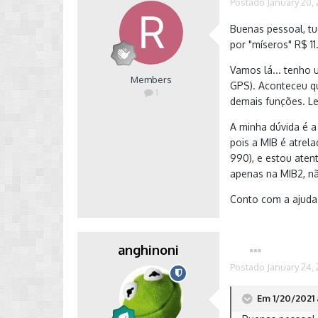
Postado
January 20, 
Buenas pessoal, tu
por "míseros" R$ 11
Vamos lá... tenho 
Members
GPS). Aconteceu qu
1
demais funções. Le
A minha dúvida é a
pois a MIB é atrel
990), e estou aten
apenas na MIB2, nã
Conto com a ajuda 
anghinoni
Postado
January 24, 
Em 1/20/2021 a