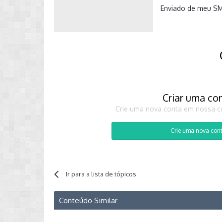
Enviado de meu S
Criar uma co
Crie uma nova conta em nossa co
Crie uma nova con
Ir para a lista de tópicos
Conteúdo Similar