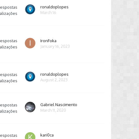
ronaldoplopes
respostas
March 16
alizações
respostas
IronFoka
January 16, 2023
alizações
ronaldoplopes
respostas
August 2, 2023
alizações
Gabriel Nascimento
respostas
March 11, 2020
alizações
kari0ca
respostas