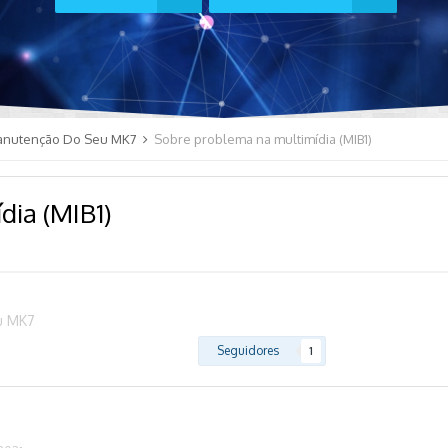
anutenção Do Seu MK7
Sobre problema na multimídia (MIB1)
dia (MIB1)
u MK7
Seguidores
1