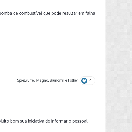
bomba de combustível que pode resultar em falha
4
Spielwurfel
,
Magno
,
Brunomri
e
1 other
uito bom sua iniciativa de informar o pessoal