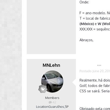
Onde:
F = ano-modelo. Ne
T = local de fabri
(México)
e
W (Wolf
XXX.XXX = sequênc
Abraços,
MNLehn
Autor
Postado
June 20, 20
Realmente, há dois
Golf, todos de fab
CSS se sairá. Seri
Members
42
Location
Guarulhos,SP
Obrigado pela co