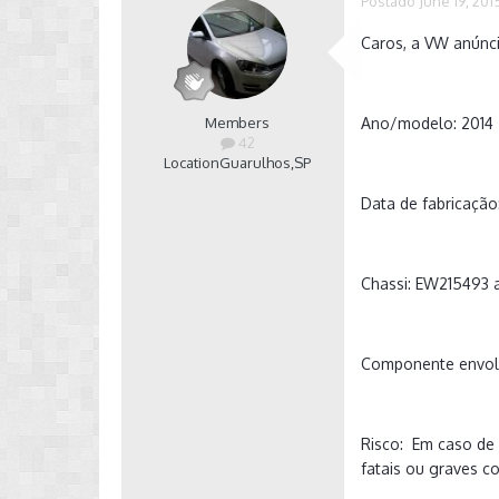
Postado
June 19, 201
Caros, a VW anúnci
Members
Ano/modelo: 2014
42
Location
Guarulhos,SP
Data de fabricação
Chassi: EW215493
Componente envolv
Risco: Em caso de 
fatais ou graves c