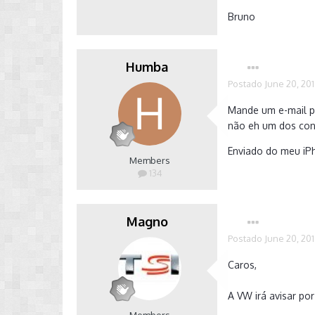
Bruno
Humba
Postado
June 20, 20
Mande um e-mail pa
não eh um dos co
Enviado do meu iP
Members
134
Magno
Postado
June 20, 20
Caros,
A VW irá avisar por