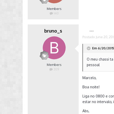
Members
140
bruno_s
Postado
June 20, 20
Em 6/20/2015 
O meu chassi ta
Members
pessoal
309
Marcelo,
Boa noite!
Liga no 0800 e con
estar no intervalo
Abs,