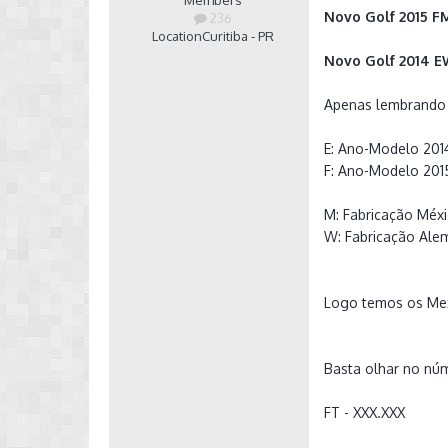
Members
Novo Golf 2015 F
236
Location
Curitiba - PR
Novo Golf 2014 
Apenas lembrando 
E: Ano-Modelo 201
F: Ano-Modelo 201
M: Fabricação Méx
W: Fabricação Ale
Logo temos os Me
Basta olhar no núm
FT - XXX.XXX