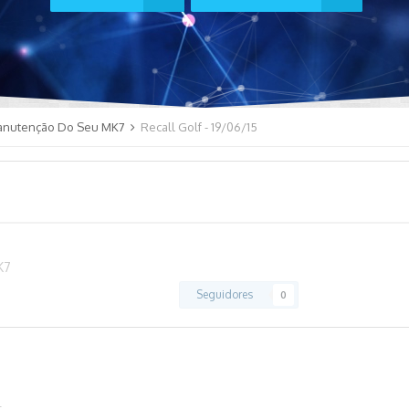
anutenção Do Seu MK7
Recall Golf - 19/06/15
K7
Seguidores
0