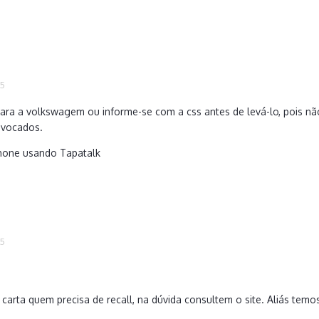
15
ra a volkswagem ou informe-se com a css antes de levá-lo, pois nã
nvocados.
hone usando Tapatalk
15
 carta quem precisa de recall, na dúvida consultem o site. Aliás temos 