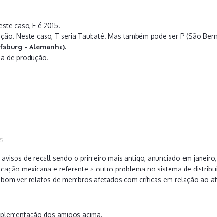
ste caso, F é 2015.
cação. Neste caso, T seria Taubaté. Mas também pode ser P (São Bernar
sburg - Alemanha).
ia de produção.
15
 avisos de recall sendo o primeiro mais antigo, anunciado em janeir
ricação mexicana e referente a outro problema no sistema de distri
a bom ver relatos de membros afetados com críticas em relação ao a
mplementação dos amigos acima.