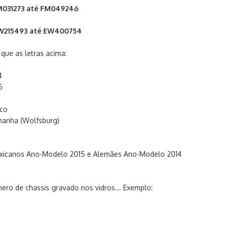
M031273 até FM049246
EW215493 até EW400754
que as letras acima:
4
5
ico
manha (Wolfsburg)
xicanos Ano-Modelo 2015 e Alemães Ano-Modelo 2014
ero de chassis gravado nos vidros... Exemplo: