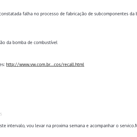
i constatada falha no processo de fabricação de subcomponentes da 
ição da bomba de combustível
es:
http://www.vw.com.br...cos/recall.html
15
ste intervalo, vou levar na proxima semana e acompanhar o servico.M