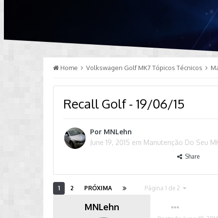
Home
Volkswagen Golf MK7 Tópicos Técnicos
M
Recall Golf - 19/06/15
Por
MNLehn
June 19, 2015
em
Manutenção Do Seu M
Share
1
2
PRÓXIMA
Página 1 de 2
MNLehn