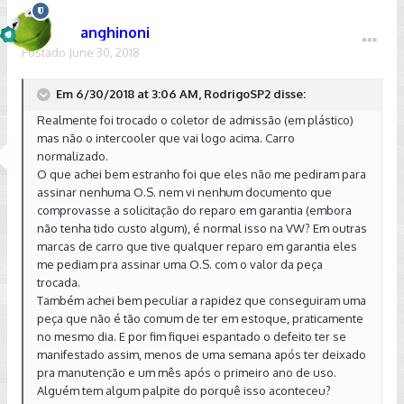
anghinoni
Postado
June 30, 2018
Em 6/30/2018 at 3:06 AM, RodrigoSP2 disse:
Realmente foi trocado o coletor de admissão (em plástico)
mas não o intercooler que vai logo acima. Carro
normalizado.
O que achei bem estranho foi que eles não me pediram para
assinar nenhuma O.S. nem vi nenhum documento que
comprovasse a solicitação do reparo em garantia (embora
não tenha tido custo algum), é normal isso na VW? Em outras
marcas de carro que tive qualquer reparo em garantia eles
me pediam pra assinar uma O.S. com o valor da peça
trocada.
Também achei bem peculiar a rapidez que conseguiram uma
peça que não é tão comum de ter em estoque, praticamente
no mesmo dia. E por fim fiquei espantado o defeito ter se
manifestado assim, menos de uma semana após ter deixado
pra manutenção e um mês após o primeiro ano de uso.
Alguém tem algum palpite do porquê isso aconteceu?