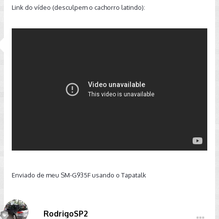
Link do vídeo (desculpem o cachorro latindo):
Enviado de meu SM-G935F usando o Tapatalk
RodrigoSP2