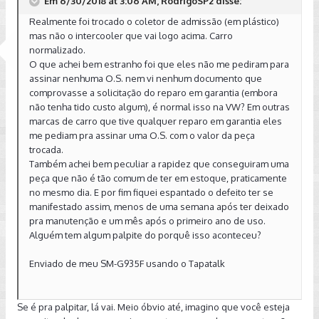
Em 6/30/2018 at 3:06 AM, RodrigoSP2 disse:
Realmente foi trocado o coletor de admissão (em plástico)
mas não o intercooler que vai logo acima. Carro
normalizado.
O que achei bem estranho foi que eles não me pediram para
assinar nenhuma O.S. nem vi nenhum documento que
comprovasse a solicitação do reparo em garantia (embora
não tenha tido custo algum), é normal isso na VW? Em outras
marcas de carro que tive qualquer reparo em garantia eles
me pediam pra assinar uma O.S. com o valor da peça
trocada.
Também achei bem peculiar a rapidez que conseguiram uma
peça que não é tão comum de ter em estoque, praticamente
no mesmo dia. E por fim fiquei espantado o defeito ter se
manifestado assim, menos de uma semana após ter deixado
pra manutenção e um mês após o primeiro ano de uso.
Alguém tem algum palpite do porquê isso aconteceu?
Enviado de meu SM-G935F usando o Tapatalk
Se é pra palpitar, lá vai. Meio óbvio até, imagino que você esteja