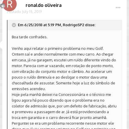
ronaldo oliveira
Postado
July 15, 2019
Em 6/25/2018 at 5:19 PM, RodrigoSP2 disse:
Boa tarde confrades.
Venho aqui relatar o primeiro problema no meu Golf.
Ontem saí e andei normalmente com meu carro. Ao chegar
em casa, já na garagem, escutei um ruído diferente vindo do
motor. Parecia com ar vazando, em rotação de ponto morto,
com vibração do conjunto motor e câmbio. Ao acelerar um
pouco o ruído diminuía e ao desligar o motor dava uma
chacoalhada de assustar. Somente hoje a luz do símbolo de
emissões acendeu.
Hoje pela manhã deixei na Concessionária e o técnico me
ligou agora há pouco dizendo que o problema era no
coletor de admissão que, por um defeito de fabricação, abriu
e promoveu a passagem de ar. Já está providenciando a
troca em garantia e o carro deverá ficar pronto amanhã.
Perguntei se era um problema recorrente nesse motor ele
disse que já viu assim no up! mas no Golf era a primeira vez.