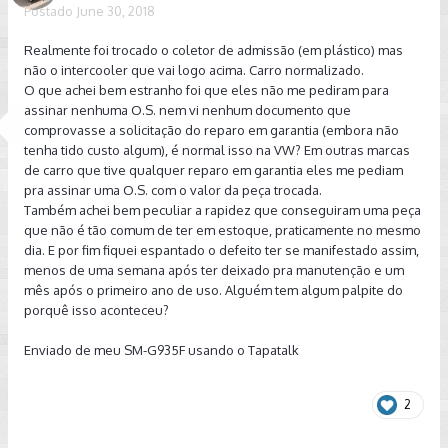
Postado
June 30, 2018
Realmente foi trocado o coletor de admissão (em plástico) mas
não o intercooler que vai logo acima. Carro normalizado.
O que achei bem estranho foi que eles não me pediram para
assinar nenhuma O.S. nem vi nenhum documento que
comprovasse a solicitação do reparo em garantia (embora não
tenha tido custo algum), é normal isso na VW? Em outras marcas
de carro que tive qualquer reparo em garantia eles me pediam
pra assinar uma O.S. com o valor da peça trocada.
Também achei bem peculiar a rapidez que conseguiram uma peça
que não é tão comum de ter em estoque, praticamente no mesmo
dia. E por fim fiquei espantado o defeito ter se manifestado assim,
menos de uma semana após ter deixado pra manutenção e um
mês após o primeiro ano de uso. Alguém tem algum palpite do
porquê isso aconteceu?
Enviado de meu SM-G935F usando o Tapatalk
2