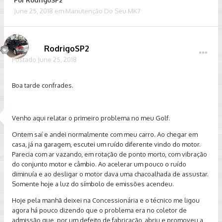
Por
RodrigoSP2
June 25, 2018
em
Manutenção Do Seu MK7
RodrigoSP2
Postado
June 25, 2018
Boa tarde confrades.
Venho aqui relatar o primeiro problema no meu Golf.
Ontem saí e andei normalmente com meu carro. Ao chegar em
casa, já na garagem, escutei um ruído diferente vindo do motor.
Parecia com ar vazando, em rotação de ponto morto, com vibração
do conjunto motor e câmbio. Ao acelerar um pouco o ruído
diminuía e ao desligar o motor dava uma chacoalhada de assustar.
Somente hoje a luz do símbolo de emissões acendeu.
Hoje pela manhã deixei na Concessionária e o técnico me ligou
agora há pouco dizendo que o problema era no coletor de
admissão que, por um defeito de fabricação, abriu e promoveu a