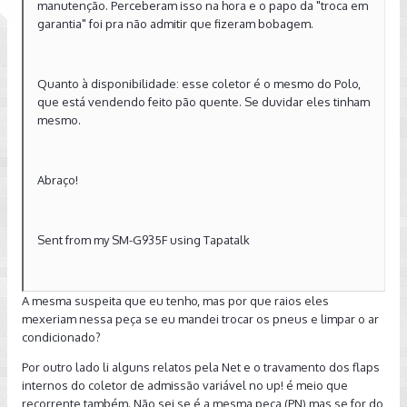
manutenção. Perceberam isso na hora e o papo da "troca em
garantia" foi pra não admitir que fizeram bobagem.
Quanto à disponibilidade: esse coletor é o mesmo do Polo,
que está vendendo feito pão quente. Se duvidar eles tinham
mesmo.
Abraço!
Sent from my SM-G935F using Tapatalk
A mesma suspeita que eu tenho, mas por que raios eles
mexeriam nessa peça se eu mandei trocar os pneus e limpar o ar
condicionado?
Por outro lado li alguns relatos pela Net e o travamento dos flaps
internos do coletor de admissão variável no up! é meio que
recorrente também. Não sei se é a mesma peça (PN) mas se for do