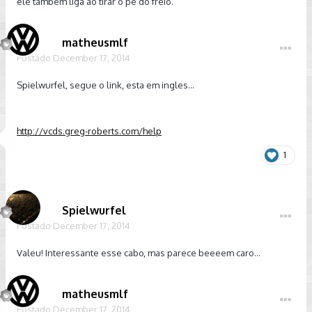
ele também liga ao tirar o pé do freio.
matheusmlf
Postado
December 17, 2014
Spielwurfel, segue o link, esta em ingles...
http://vcds.greg-roberts.com/help
1
Spielwurfel
Postado
December 17, 2014
Valeu! Interessante esse cabo, mas parece beeeem caro...
matheusmlf
Postado
December 17, 2014