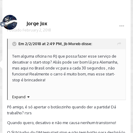
Jorge Jox
Postado
February 2, 2018
Em 2/2/2018 at 2:49 PM, Jb Mureb disse:
Tem alguma oficina no RJ que possa fazer esse serviço de
desativar o start-stop? Aliás pode ser bom lá pra Alemanha,
mas aqui no Brasil onde vc para a cada 30 segundos , não
funciona! Realmente o carro é muito bom, mas esse start-
stop é brincadeira!
Expand
Pô amigo, é só apertar o botãozinho quando der a partida! Dá
trabalho? rsrs
Quando quero, desativo e não me causa nenhum transtorno!
O SUV turbo da GM tem start stop e não tem botão para desligá-lo,