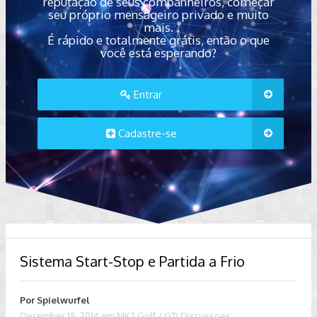
reputação de seus companheiros, começar
seu próprio mensageiro privado e muito
mais.
É rápido e totalmente grátis, então o que
você está esperando?
Entrar
Cadastre-se
Sistema Start-Stop e Partida a Frio
Por
Spielwurfel
December 15, 2014
em
MK7 Golf / GTI Discussoes