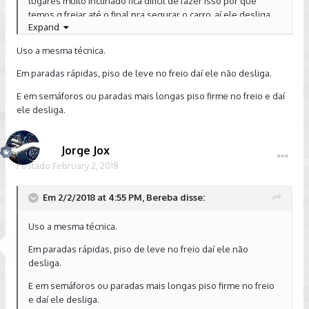
lugares muito inclinado fica difícil de fazer isso por que
temos q freiar até o final pra segurar o carro, aí ele desliga
Expand
mesmo. Neste caso eu aciono o botao Off do start stop. Para
economizar a gasolina carérrima do PT ..rsrs, acho q vale a
Uso a mesma técnica.
pena desligar em semáforos demorados ou transito parado .
Se voce tentar isso, depois me conta se deu certo. Agora me
Em paradas rápidas, piso de leve no freio daí ele não desliga.
fala, essa GOLFERA é uma nave muito louca da VW. To
E em semáforos ou paradas mais longas piso firme no freio e daí
pagando uma madeira do cassamba pra esta super máquina.
ele desliga.
..rsrs. Isso sim é carro ! Abs e boa sorte !
Enviado de meu SM-N9005 usando Tapatalk
Jorge Jox
Postado
February 2, 2018
Em 2/2/2018 at 4:55 PM, Bereba disse:
Uso a mesma técnica.
Em paradas rápidas, piso de leve no freio daí ele não
desliga.
E em semáforos ou paradas mais longas piso firme no freio
e daí ele desliga.