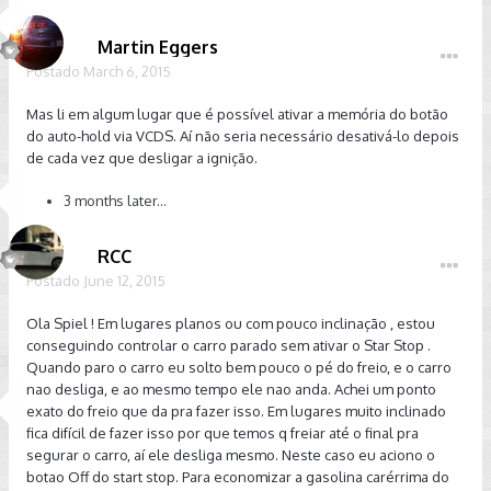
Martin Eggers
Postado
March 6, 2015
Mas li em algum lugar que é possível ativar a memória do botão
do auto-hold via VCDS. Aí não seria necessário desativá-lo depois
de cada vez que desligar a ignição.
3 months later...
RCC
Postado
June 12, 2015
Ola Spiel ! Em lugares planos ou com pouco inclinação , estou
conseguindo controlar o carro parado sem ativar o Star Stop .
Quando paro o carro eu solto bem pouco o pé do freio, e o carro
nao desliga, e ao mesmo tempo ele nao anda. Achei um ponto
exato do freio que da pra fazer isso. Em lugares muito inclinado
fica difícil de fazer isso por que temos q freiar até o final pra
segurar o carro, aí ele desliga mesmo. Neste caso eu aciono o
botao Off do start stop. Para economizar a gasolina carérrima do