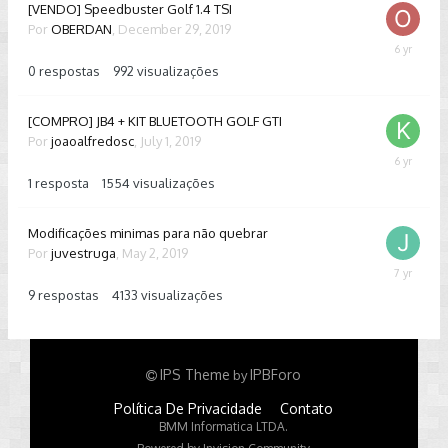
[VENDO] Speedbuster Golf 1.4 TSI
Por
OBERDAN
,
December 29, 2019
Decembe
29,
0
respostas
992
visualizações
2019
[COMPRO] JB4 + KIT BLUETOOTH GOLF GTI
Por
joaoalfredosc
,
July 1, 2019
May
2,
1
resposta
1554
visualizações
2020
Modificações minimas para não quebrar
Por
juvestruga
,
May 2, 2019
May
3,
9
respostas
4133
visualizações
2019
IPS Theme
IPBForo
by
Política De Privacidade
Contato
BMM Informatica LTDA.