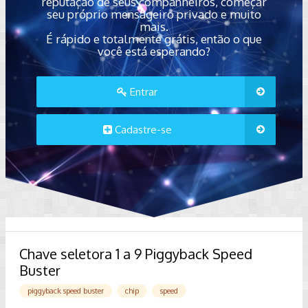
reputação de seus companheiros, começar
seu próprio mensageiro privado e muito
mais.
É rápido e totalmente grátis, então o que
você está esperando?
Entrar
Cadastre-se
Chave seletora 1 a 9 Piggyback Speed
Buster
piggyback speed buster
chip
speed