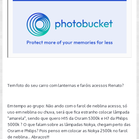
Tem foto do seu carro com lanternas e faróis acessos Renato?
Em tempo ao grupo: Não ando com o farol de neblina acesso, só
uso em neblina ou chuva, será que fica estranho colocar lâmpada
"amarela", sendo que quero H15 da Osram 5300k e H7 da Philips
5000k ? O que falam sobre as lâmpadas Nokya, chegam perto das
Osram e Philips? Pois penso em colocar as Nokya 2500k no farol
de neblina... Abraços!!!