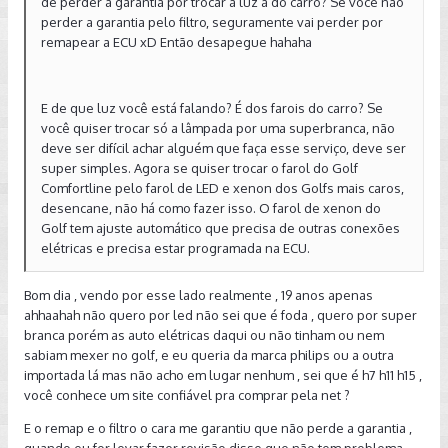
de perder a garantia por trocar a luz a do carro? Se você não
perder a garantia pelo filtro, seguramente vai perder por
remapear a ECU xD Então desapegue hahaha
E de que luz você está falando? É dos farois do carro? Se
você quiser trocar só a lâmpada por uma superbranca, não
deve ser difícil achar alguém que faça esse serviço, deve ser
super simples. Agora se quiser trocar o farol do Golf
Comfortline pelo farol de LED e xenon dos Golfs mais caros,
desencane, não há como fazer isso. O farol de xenon do
Golf tem ajuste automático que precisa de outras conexões
elétricas e precisa estar programada na ECU.
Bom dia , vendo por esse lado realmente , 19 anos apenas
ahhaahah não quero por led não sei que é foda , quero por super
branca porém as auto elétricas daqui ou não tinham ou nem
sabiam mexer no golf, e eu queria da marca philips ou a outra
importada lá mas não acho em lugar nenhum , sei que é h7 h11 h15 ,
você conhece um site confiável pra comprar pela net ?
E o remap e o filtro o cara me garantiu que não perde a garantia ,
quando eu for levar fazer revisão disse que não tem problema