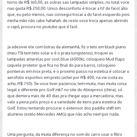
torno de R$ 160,00, as outras sao lampadas simples, no total voce
nao gasta R$ 250,00. Unico desconforto é trocar a h7 do farol alto
que, eu pelo menos, nao consegui trocar a do farol esquerdo pois
minha mão não cabe hahahah. de resto voce troca apenas abrindo
o capô, procura no youtube que é facil.
Ja adesivei ele com listras da alemanhã, fiz o teto em black piano
(meu TSI tem teto solar e é o prata tungstenio), troquei as
lampadas amarelas por cool blue (6000k), coloqueio Mud Flaps
(aquele protetor que fica no final do para barro), coloqueio
ponteiras em inox preta, e o proximo passo na estetica é colocar o
aerofolio esportivo em preto (achei por R$ 400, na vw custa eu
acho, R$ 750). Se voce tiver paciencia, tem muita, mas muita coisa
legal e diferente pro Golf mk7 no site do Aliexpress (china), só
que demora mais de 40 dias pra chegar aqui a mercadoria, mas
vale a pena pelo preço e a variedade de itens para estetica do
Golf. Estou tentando procurar o extensor dos paddle shift em
aluminio (estilo Mercedes AMG) que não acho nem por nada.
Uma pergunta, da muita diferença no som do carro usar o filtro