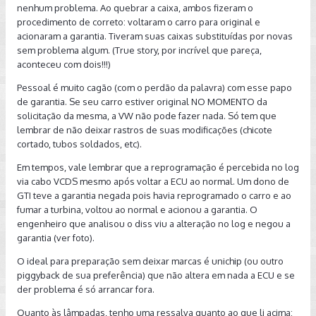
nenhum problema. Ao quebrar a caixa, ambos fizeram o
procedimento de correto: voltaram o carro para original e
acionaram a garantia. Tiveram suas caixas substituídas por novas
sem problema algum. (True story, por incrível que pareça,
aconteceu com dois!!!)
Pessoal é muito cagão (com o perdão da palavra) com esse papo
de garantia. Se seu carro estiver original NO MOMENTO da
solicitação da mesma, a VW não pode fazer nada. Só tem que
lembrar de não deixar rastros de suas modificações (chicote
cortado, tubos soldados, etc).
Em tempos, vale lembrar que a reprogramação é percebida no log
via cabo VCDS mesmo após voltar a ECU ao normal. Um dono de
GTI teve a garantia negada pois havia reprogramado o carro e ao
fumar a turbina, voltou ao normal e acionou a garantia. O
engenheiro que analisou o diss viu a alteração no log e negou a
garantia (ver foto).
O ideal para preparação sem deixar marcas é unichip (ou outro
piggyback de sua preferência) que não altera em nada a ECU e se
der problema é só arrancar fora.
Quanto às lâmpadas, tenho uma ressalva quanto ao que li acima: