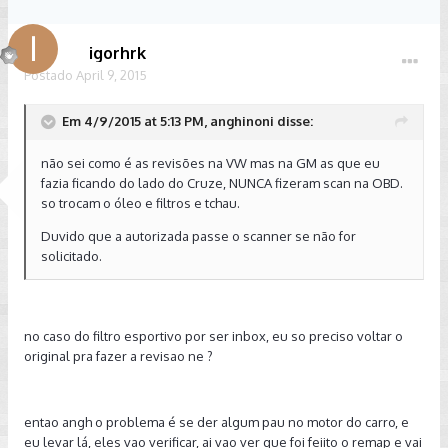
igorhrk
Postado
April 9, 2015
Em 4/9/2015 at 5:13 PM, anghinoni disse:
não sei como é as revisões na VW mas na GM as que eu
fazia ficando do lado do Cruze, NUNCA fizeram scan na OBD.
so trocam o óleo e filtros e tchau.
Duvido que a autorizada passe o scanner se não for
solicitado.
no caso do filtro esportivo por ser inbox, eu so preciso voltar o
original pra fazer a revisao ne ?
entao angh o problema é se der algum pau no motor do carro, e
eu levar lá, eles vao verificar, ai vao ver que foi feiito o remap e vai