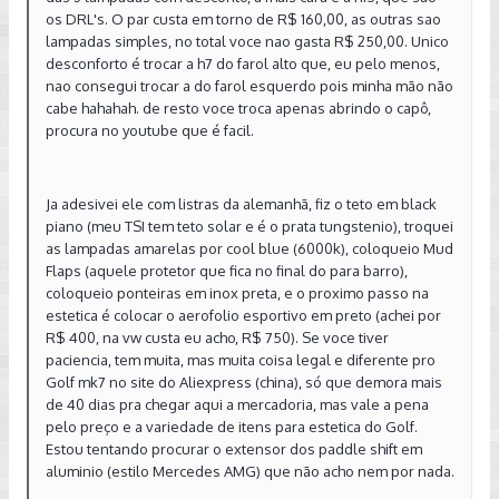
os DRL's. O par custa em torno de R$ 160,00, as outras sao
lampadas simples, no total voce nao gasta R$ 250,00. Unico
desconforto é trocar a h7 do farol alto que, eu pelo menos,
nao consegui trocar a do farol esquerdo pois minha mão não
cabe hahahah. de resto voce troca apenas abrindo o capô,
procura no youtube que é facil.
Ja adesivei ele com listras da alemanhã, fiz o teto em black
piano (meu TSI tem teto solar e é o prata tungstenio), troquei
as lampadas amarelas por cool blue (6000k), coloqueio Mud
Flaps (aquele protetor que fica no final do para barro),
coloqueio ponteiras em inox preta, e o proximo passo na
estetica é colocar o aerofolio esportivo em preto (achei por
R$ 400, na vw custa eu acho, R$ 750). Se voce tiver
paciencia, tem muita, mas muita coisa legal e diferente pro
Golf mk7 no site do Aliexpress (china), só que demora mais
de 40 dias pra chegar aqui a mercadoria, mas vale a pena
pelo preço e a variedade de itens para estetica do Golf.
Estou tentando procurar o extensor dos paddle shift em
aluminio (estilo Mercedes AMG) que não acho nem por nada.