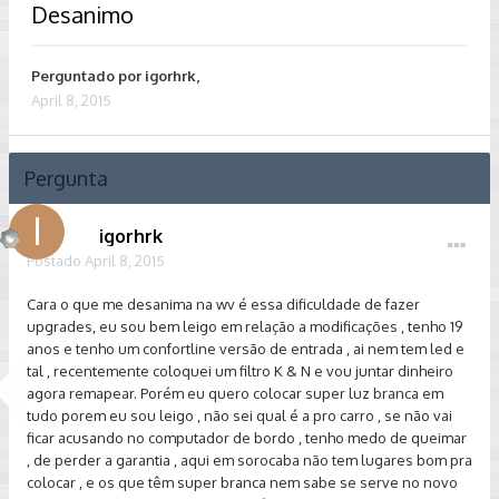
Desanimo
Perguntado por
igorhrk
,
April 8, 2015
Pergunta
igorhrk
Postado
April 8, 2015
Cara o que me desanima na wv é essa dificuldade de fazer
upgrades, eu sou bem leigo em relação a modificações , tenho 19
anos e tenho um confortline versão de entrada , ai nem tem led e
tal , recentemente coloquei um filtro K & N e vou juntar dinheiro
agora remapear. Porém eu quero colocar super luz branca em
tudo porem eu sou leigo , não sei qual é a pro carro , se não vai
ficar acusando no computador de bordo , tenho medo de queimar
, de perder a garantia , aqui em sorocaba não tem lugares bom pra
colocar , e os que têm super branca nem sabe se serve no novo