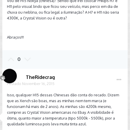
Vou de H15 Nokya (chinesa)? Sendo que irei colocar Philips H7 e
H11 pelo visual lindo que ficou seu veículo, mas perco em dia de
chuva ou neblina, ou fica legal a iluminação? A H7 e H11 não seria
4300K, a Crystal Vision ou é outra?
Abraços!!!
0
TheRidecrag
Postado
November 16, 2015
Isso, qualquer H15 dessas Chinesas dão conta do recado. Dizem
que as Xench são boas, mas as minhas nem tem marca (e
funcionam há mais de 2 anos). As minhas são 4200k mesmo,
comprei as Crystal Vision americanas no Ebay. A visibilidade é
ótima, quanto maior a temperatura (tipo 5000k - 5500k), pior a
qualidade luminosa pois leva muita tinta azul.