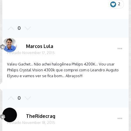
2
0
Marcos Lula
Postado
November 17, 2015
Valeu Gachet... Não achei halogênea Philips 4200K... Vou usar
Philips Crystal Vision 4300k que comprei com o Leandro Auguto
Elyseu e vamos ver se fica bom... Abraços!!!
0
TheRidecrag
Postado
November 18, 2015