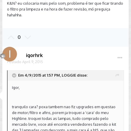
K&N? eu colocaria mais pelo som, problema é ter que ficar tirando
o filtro pra limpeza e na hora de fazer revisão, mó preguiça
hahahha.
0
igorhrk
Postado
April 9, 2015
Em 4/9/2015 at 1:57 PM, LOGGIE disse:
Igor,
tranquilo cara? poxa tambem nao fiz upgrades em questao
de motor/filtro e afins, porem ja troquei a 'cara' do meu
Highline. troquei todas as lampas, tudo comprado pelo
mercado livre, voce até encontra vendedores fazendo o kit
das 3 lampadas com desconto, a mais cara é a h15, que são