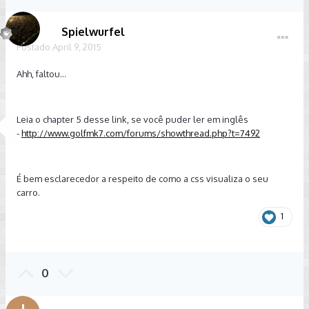
Spielwurfel
Postado
April 9, 2015
Ahh, faltou...
Leia o chapter 5 desse link, se você puder ler em inglês
-
http://www.golfmk7.com/forums/showthread.php?t=7492
É bem esclarecedor a respeito de como a css visualiza o seu
carro.
1
0