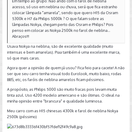
Em tempo ao grupo: Não ando com o farol de neblina
acesso, só uso em neblina ou chuva, será que fica estranho
colocar lâmpada "amarela", sendo que quero H15 da Osram
5300k e H7 da Philips 5000k ? O que falam sobre as
lâmpadas Nokya, chegam perto das Osram e Philips? Pois
penso em colocar as Nokya 2500k no farol de neblina...
Abraços!!!
Usava Nokya na neblina, são de excelente qualidade (muito
intensas e bem amarelas). Piaa também é uma excelente marca,
só que mais caras.
Agora quer a opinião de quem já usou? Fica feio para cacete! A não
ser que seu carro tenha visual todo Eurolook, muito baixo, rodas
BBS, etc, os faróis de neblina amarelos ficam péssimos.
A propósito, as Philips 5000 são muito fracas pois levam muita
tinta azul. Uso 4200 modelo americano e são ótimas. O ideal na
minha opinião entre "brancura" e qualidade luminosa.
Meu carro com as H15 chinesas 4300k e farol de neblina Nokya
2500k (péssimo)