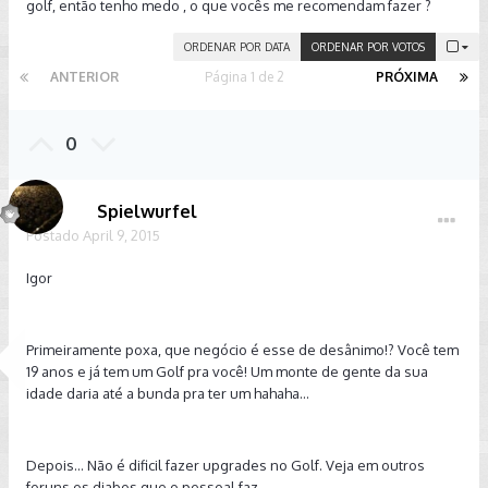
golf, então tenho medo , o que vocês me recomendam fazer ?
ORDENAR POR DATA
ORDENAR POR VOTOS
ANTERIOR
Página 1 de 2
PRÓXIMA
0
Spielwurfel
Postado
April 9, 2015
Igor
Primeiramente poxa, que negócio é esse de desânimo!? Você tem
19 anos e já tem um Golf pra você! Um monte de gente da sua
idade daria até a bunda pra ter um hahaha...
Depois... Não é dificil fazer upgrades no Golf. Veja em outros
foruns os diabos que o pessoal faz.