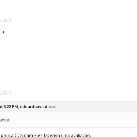
, 2018
ia.
, 2018
at 3:22 PM, eduardoavn disse:
antia.
 para a CCS para eles fazerem uma avaliação.