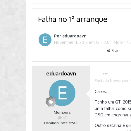
Falha no 1º arranque
Por
eduardoavn
November 4, 2018
em
GTI 2.0T Motor / 
Share
eduardoavn
Postado
November 4
Caros,
Tenho um GTI 2015
uma falha, como s
Members
DSG em engrenar a
67
Location
Fortaleza-CE
Outro detalha é qu