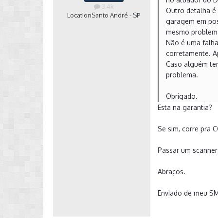
3.4k
Outro detalha é
Location
Santo André - SP
garagem em posi
mesmo problem
Não é uma falha
corretamente. A
Caso alguém ten
problema.
Obrigado.
Esta na garantia?
Se sim, corre pra 
Passar um scanner
Abraços.
Enviado de meu S