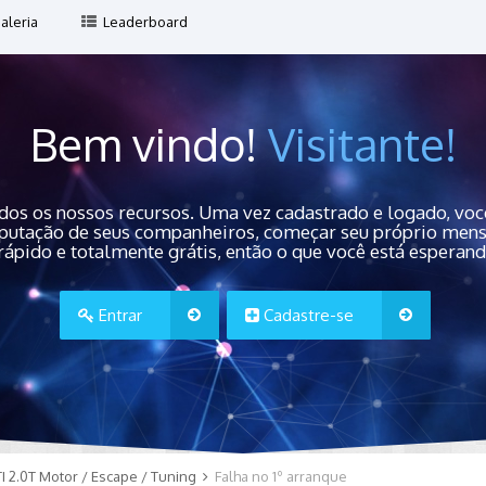
aleria
Leaderboard
Bem vindo!
Visitante!
dos os nossos recursos. Uma vez cadastrado e logado, você
 reputação de seus companheiros, começar seu próprio men
rápido e totalmente grátis, então o que você está esperan
Entrar
Cadastre-se
I 2.0T Motor / Escape / Tuning
Falha no 1º arranque