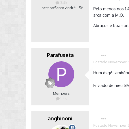
3.4k
Location
Santo André - SP
Pelo menos nos 1.4
arca com a M.O.
Abraços e boa sort
Parafuseta
Postado
November 5
Hum dsg6 também
Enviado de meu S
Members
1.4k
anghinoni
Postado
November 5