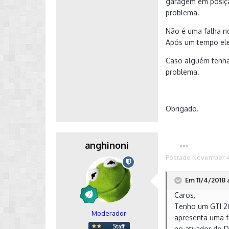
garagem em posição
problema.
Não é uma falha n
Após um tempo ele
Caso alguém tenha
problema.
Obrigado.
anghinoni
Postado
November 4
Em 11/4/2018 
Caros,
Tenho um GTI 20
Moderador
apresenta uma f
no atuador do D