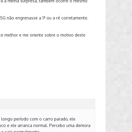
para a minha surpresa, também ocorre o mesmo
SG não engrenasse a 1ª ou a ré corretamente.
e melhor e me oriente sobre o motivo deste
longo período com o carro parado, ele
uco e ele arranca normal. Percebo uma demora
 e saio normalmente.