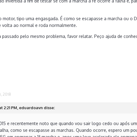
 invertida a fim de testar se com a marcha a ré ocorre a falha e, 
o motor, tipo uma engasgada. É como se escapasse a marcha ou o D
 volta ao normal e roda normalmente.
 passado pelo mesmo problema, favor relatar. Peço ajuda de conhec
, 2018
at 2:21 PM, eduardoavn disse:
15 e recentemente noto que quando vou sair logo cedo ou após um 
alha, como se escapasse as marchas. Quando ocorre, espero um po
SG em engrenar a 1ª marcha e, apos uma leve acelerada ele engrena