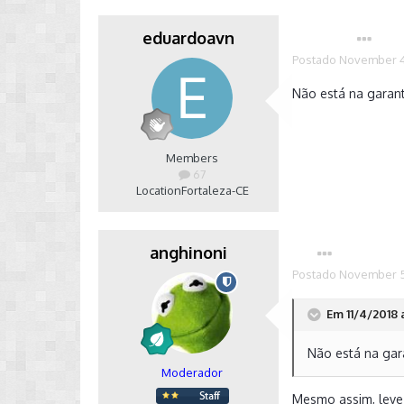
eduardoavn
Autor
Postado
November 4
Não está na garant
Members
67
Location
Fortaleza-CE
anghinoni
Postado
November 5
Em 11/4/2018 
Não está na gar
Moderador
Mesmo assim, leve