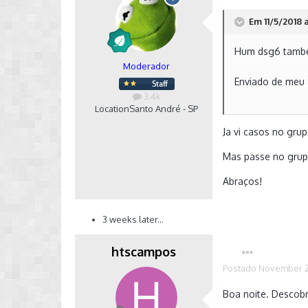
Em 11/5/2018 
Hum dsg6 tamb
Moderador
Enviado de meu
3.4k
Location
Santo André - SP
Ja vi casos no gru
Mas passe no grup
Abraços!
3 weeks later...
htscampos
Postado
November 2
Boa noite. Descobr