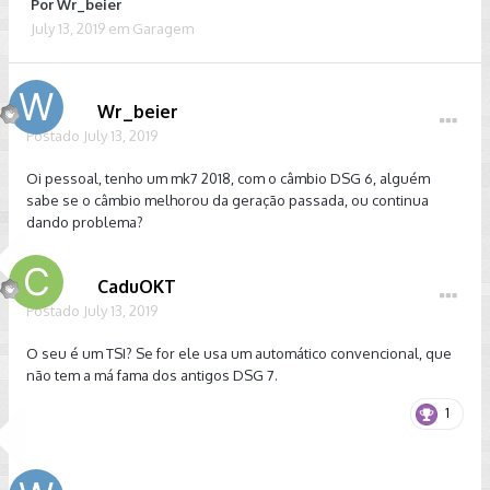
Por
Wr_beier
July 13, 2019
em
Garagem
Wr_beier
Postado
July 13, 2019
Oi pessoal, tenho um mk7 2018, com o câmbio DSG 6, alguém
sabe se o câmbio melhorou da geração passada, ou continua
dando problema?
CaduOKT
Postado
July 13, 2019
O seu é um TSI? Se for ele usa um automático convencional, que
não tem a má fama dos antigos DSG 7.
1