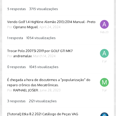
16
5
respostas
3715
visualizações
Vendo Golf 1.4 Highline Alemão 2013/2014 Manual - Preto
Por
Cipriano Miguel
,
April 24, 2024
February
23
1
resposta
1054
visualizações
Trocar Polo 200TSI 2019 por GOLF GTI MK7
Por
andremalav
,
March 14, 2024
March
14,
0
respostas
1045
visualizações
2024
É chegada a hora de discutirmos a "popularização" do
reparo crônico das Mecatrônicas.
Por
RAPHAEL JOSEFI
,
June 28, 2023
July
26,
2023
3
respostas
2121
visualizações
[Tutorial] Etka 8.2 2021 Catálogo de Peças VAG