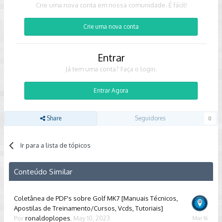
Crie uma nova conta em nossa comunidade. É fácil!
Crie uma nova conta
Entrar
Já tem uma conta? Faça o login.
Entrar Agora
Share
Seguidores
0
Ir para a lista de tópicos
Conteúdo Similar
Coletânea de PDF's sobre Golf MK7 [Manuais Técnicos,
Apostilas de Treinamento/Cursos, Vcds, Tutoriais]
Por
ronaldoplopes
,
May 10, 2023
March