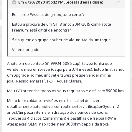
Em 6/30/2020 at 5:12 PM, leosatalfenas disse:
Boa tarde Pessoal do grupo, tudo certo??
Estou a procura de um GTI Branco 2014/2015 com Pacote
Premium, está dificil de encontrar.
Se alguem do grupo souber de algum. Me da um toque.
Valeu obrigado.
Anote o meu contato (61-99934-6086 zap), talvez tenha que
vender o meu em breve (daqui para 3/4 meses). Estou finalizando
um upgrade no meu imóvel e talvez precise vender minha
joia. Resido em Brasília-DF (Águas Claras).
Meu GTI preenche todos os seus requisitos e está com 89000 km.
Muito bem cuidado, revisões em dia, acabei de fazer
detalhamento automotivo, com polimento/vitrificação(Gyeon - 2
anos)/limpeza interna e hidratação dos bancos de couro.
Troquei os 4 discos (Zimermman) e pastilhas de freios(TRW e
Ate) (peças OEM), não rodei nem 3000km depois da troca.