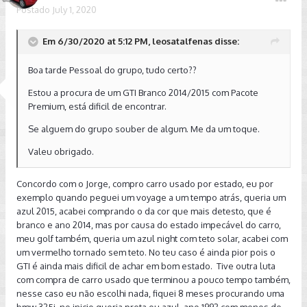
Postado
July 1, 2020
Em 6/30/2020 at 5:12 PM, leosatalfenas disse:
Boa tarde Pessoal do grupo, tudo certo??
Estou a procura de um GTI Branco 2014/2015 com Pacote
Premium, está dificil de encontrar.
Se alguem do grupo souber de algum. Me da um toque.
Valeu obrigado.
Concordo com o Jorge, compro carro usado por estado, eu por
exemplo quando peguei um voyage a um tempo atrás, queria um
azul 2015, acabei comprando o da cor que mais detesto, que é
branco e ano 2014, mas por causa do estado impecável do carro,
meu golf também, queria um azul night com teto solar, acabei com
um vermelho tornado sem teto. No teu caso é ainda pior pois o
GTI é ainda mais dificil de achar em bom estado. Tive outra luta
com compra de carro usado que terminou a pouco tempo também,
nesse caso eu não escolhi nada, fiquei 8 meses procurando uma
bmw 325i, no inicio queria preta ou azul, ano 1992 com menos de