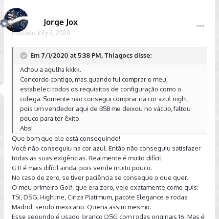
Jorge Jox
Postado
July 2, 2020
Em 7/1/2020 at 5:38 PM, Thiagocs disse:
Achou a agulha kkkk.
Concordo contigo, mas quando fui comprar o meu,
estabeleci todos os requisitos de configuração como o
colega. Somente não consegui comprar na cor azul night,
pois um vendedor aqui de BSB me deixou no vácuo, faltou
pouco para ter êxito.
Abs!
Que bom que ele está conseguindo!
Você não conseguiu na cor azul. Então não conseguiu satisfazer
todas as suas exigências. Realmente é muito difícil.
GTI é mais difícil ainda, pois vende muito pouco.
No caso de zero, se tiver paciência se consegue o que quer.
O meu primeiro Golf, que era zero, veio exatamente como quis:
TSI, DSG, Highline, Cinza Platimum, pacote Elegance e rodas
Madrid, sendo mexicano. Queria assim mesmo.
Esse segundo é usado, branco DSG com rodas originais 16. Mas é