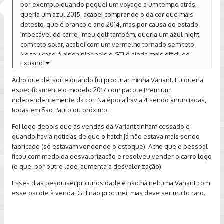
por exemplo quando peguei um voyage a um tempo atrás,
queria um azul 2015, acabei comprando o da cor que mais
detesto, que é branco e ano 2014, mas por causa do estado
impecável do carro, meu golf também, queria um azul night
com teto solar, acabei com um vermelho tornado sem teto.
No teu caso é ainda pior pois o GTI é ainda mais dificil de
Expand
achar em bom estado. Tive outra luta com compra de carro
usado que terminou a pouco tempo também, nesse caso eu
Acho que dei sorte quando fui procurar minha Variant. Eu queria
não escolhi nada, fiquei 8 meses procurando uma bmw 325i,
especificamente o modelo 2017 com pacote Premium,
no inicio queria preta ou azul, ano 1992 com menos de 150
independentemente da cor. Na época havia 4 sendo anunciadas,
mil km, acabei com uma vinho 1994 com 280mil km.
todas em São Paulo ou próximo!
Se não quiser abrir mão de nada, fica realmente complicado,
Foi logo depois que as vendas da Variant tinham cessado e
acho que o fator menos complicado no teu caso é a cor, visto
quando havia notícias de que o hatch já não estava mais sendo
que à época do carro que voce busca é justamente onde o
fabricado (só estavam vendendo o estoque). Acho que o pessoal
branco estava no auge da moda, quase sempre era a cor
ficou com medo da desvalorização e resolveu vender o carro logo
mais vendida dos carros zero km, o que complica mais é o
(o que, por outro lado, aumenta a desvalorização).
pacote premium.
Esses dias pesquisei pr curiosidade e não há nehuma Variant com
esse pacote à venda. GTI não procurei, mas deve ser muito raro.