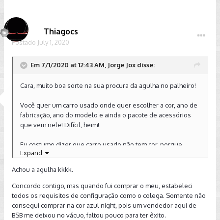
Thiagocs
Postado
July 1, 2020
Em 7/1/2020 at 12:43 AM, Jorge Jox disse:
Cara, muito boa sorte na sua procura da agulha no palheiro!
Você quer um carro usado onde quer escolher a cor, ano de
fabricação, ano do modelo e ainda o pacote de acessórios
que vem nele! Difícil, heim!
Eu costumo dizer que carro usado não tem cor, porque
Expand
procuro o que está em melhor estado.
Achou a agulha kkkk.
Tente abrir mão de alguma coisa, que pode facilitar pra você.
Concordo contigo, mas quando fui comprar o meu, estabeleci
Enviado de meu SM-A520F usando o Tapatalk
todos os requisitos de configuração como o colega. Somente não
consegui comprar na cor azul night, pois um vendedor aqui de
BSB me deixou no vácuo, faltou pouco para ter êxito.