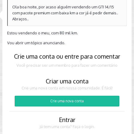
Ola boa noite, por acaso alguém vendendo um GTI 14/15
com pacote premium com baixa km a cor já é pedir demais..
Abraços..
Estou vendendo o meu, com 80 mil km.
Vou abrir um tópico anunciando.
Crie uma conta ou entre para comentar
Você precisar ser um membro para fazer um comentário
Criar uma conta
Crie uma nova conta em nossa comunidade. É fácil!
Crie uma nova conta
Entrar
Já tem uma conta? Faça o login.