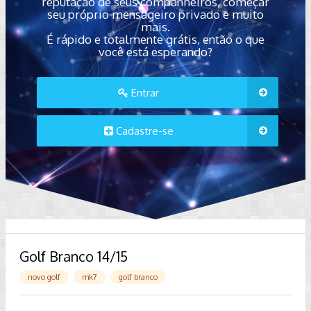
reputação de seus companheiros, começar
seu próprio mensageiro privado e muito
mais.
É rápido e totalmente grátis, então o que
você está esperando?
Entrar
Cadastre-se
Golf Branco 14/15
novo golf
mk7
golf branco