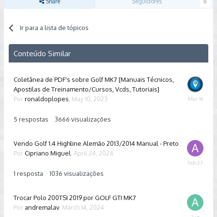
Share
Seguidores
0
Ir para a lista de tópicos
Conteúdo Similar
Coletânea de PDF's sobre Golf MK7 [Manuais Técnicos,
Apostilas de Treinamento/Cursos, Vcds, Tutoriais]
Por
ronaldoplopes
,
May 10, 2023
March
16
5
respostas
3666
visualizações
Vendo Golf 1.4 Highline Alemão 2013/2014 Manual - Preto
Por
Cipriano Miguel
,
April 24, 2024
February
23
1
resposta
1036
visualizações
Trocar Polo 200TSI 2019 por GOLF GTI MK7
Por
andremalav
,
March 14, 2024