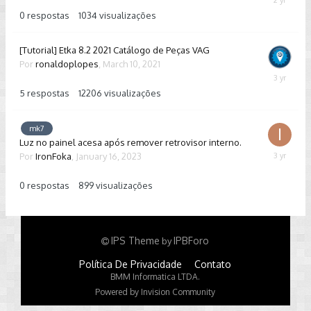
March
14,
0
respostas
1034
visualizações
2024
[Tutorial] Etka 8.2 2021 Catálogo de Peças VAG
Por
ronaldoplopes
,
March 10, 2021
February
13,
5
respostas
12206
visualizações
2023
mk7
Luz no painel acesa após remover retrovisor interno.
Por
IronFoka
,
January 16, 2023
January
16,
2023
0
respostas
899
visualizações
IPS Theme
IPBForo
by
Política De Privacidade
Contato
BMM Informatica LTDA.
Powered by Invision Community