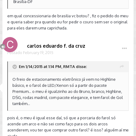
Brasília-DF
em qual concessionaria de brasilia vc botou? , fiz o pedido do meu
e queria saber pra quando eu for pedir o couro sem ser o original
para eles darem uma caprichada.
carlos eduardo f. da cruz
Postado
February 19, 2015
Em 1/14/2015 at 1:14 PM, RMTA disse:
O freio de estacionamento eletrônico já vem no Highline
básico, e o farol de LED/Xenon só a partir do pacote
Premium... o meu é igualzinho ao do Bruno, branco, Highline,
DSG, rodas madrid, com pacote elegance, e tem farol de Gol
também...
pois é, o meu é igual esse daí, só que a porcaria do farol só
acende um arco e não sei como faço para os dois arcos
acenderem, vou ter que comprar outro farol? é isso? alguém aí me
ajuda