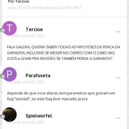
Por
Tercioe
June 29, 2015
em
Manutenção Do Seu MK7
Tercioe
Postado
June 29, 2015
FALA GALERA, QUERIA SABER TODAS AS HIPOTESES DE PERCA DA
GARANTIA, INCLUSIVE SE MEXER NO CARRO COM O CABO VAG
VCDS e LEVAR PRA REVISÃO SE TAMBÉM PERDE A GARANTIA?
Parafuseta
Postado
June 29, 2015
depende do que voce alterar, tem parametros que gravam um
flag "tunned", se este flag tiver marcado, já era
Spielwurfel
Postado
June 30, 2015