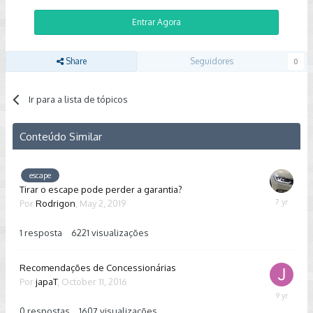
Entrar Agora
Share
Seguidores
0
Ir para a lista de tópicos
Conteúdo Similar
escape
Tirar o escape pode perder a garantia?
Por
Rodrigon
,
May 2, 2019
May
2,
2019
1
resposta
6221
visualizações
Recomendações de Concessionárias
Por
japaT
,
October 11, 2016
October
11,
0
respostas
1607
visualizações