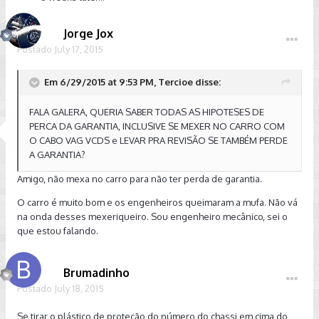
Jorge Jox
Postado
July 17, 2015
Em 6/29/2015 at 9:53 PM, Tercioe disse:
FALA GALERA, QUERIA SABER TODAS AS HIPOTESES DE
PERCA DA GARANTIA, INCLUSIVE SE MEXER NO CARRO COM
O CABO VAG VCDS e LEVAR PRA REVISÃO SE TAMBÉM PERDE
A GARANTIA?
Amigo, não mexa no carro para não ter perda de garantia.
O carro é muito bom e os engenheiros queimaram a mufa. Não vá
na onda desses mexeriqueiro. Sou engenheiro mecânico, sei o
que estou falando.
Brumadinho
Postado
July 18, 2015
Se tirar o plástico de proteção do número do chassi em cima do