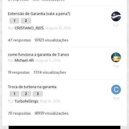
2016
Extensão de Garantia (vale a pena?)
1
2
Septembe
Por
CRISTIANO_REIS
,
August 31, 2016
29,
2017
47
respostas
10923
visualizações
como funciona a garantia de 3 anos
Por
Michael AR
,
August 5, 2016
August
12,
19
respostas
7374
visualizações
2016
Troca de turbina na garantia
1
2
3
June
Por
Turbofellings
,
May 16, 2016
21,
2016
70
respostas
18939
visualizações