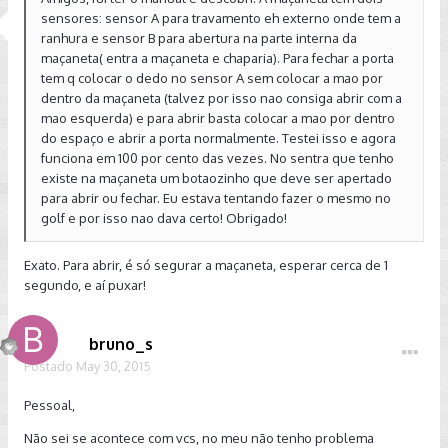
sensores: sensor A para travamento eh externo onde tem a
ranhura e sensor B para abertura na parte interna da
maçaneta( entra a maçaneta e chaparia). Para fechar a porta
tem q colocar o dedo no sensor A sem colocar a mao por
dentro da maçaneta (talvez por isso nao consiga abrir com a
mao esquerda) e para abrir basta colocar a mao por dentro
do espaço e abrir a porta normalmente. Testei isso e agora
funciona em 100 por cento das vezes. No sentra que tenho
existe na maçaneta um botaozinho que deve ser apertado
para abrir ou fechar. Eu estava tentando fazer o mesmo no
golf e por isso nao dava certo! Obrigado!
Exato. Para abrir, é só segurar a maçaneta, esperar cerca de 1
segundo, e aí puxar!
bruno_s
Postado
May 30, 2015
Pessoal,
Não sei se acontece com vcs, no meu não tenho problema