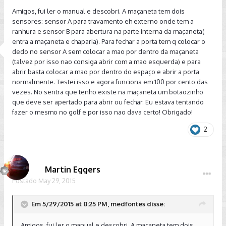
Amigos, fui ler o manual e descobri. A maçaneta tem dois
sensores: sensor A para travamento eh externo onde tem a
ranhura e sensor B para abertura na parte interna da maçaneta(
entra a maçaneta e chaparia). Para fechar a porta tem q colocar o
dedo no sensor A sem colocar a mao por dentro da maçaneta
(talvez por isso nao consiga abrir com a mao esquerda) e para
abrir basta colocar a mao por dentro do espaço e abrir a porta
normalmente. Testei isso e agora funciona em 100 por cento das
vezes. No sentra que tenho existe na maçaneta um botaozinho
que deve ser apertado para abrir ou fechar. Eu estava tentando
fazer o mesmo no golf e por isso nao dava certo! Obrigado!
2
Martin Eggers
Postado
May 29, 2015
Em 5/29/2015 at 8:25 PM, medfontes disse:
Amigos, fui ler o manual e descobri. A maçaneta tem dois