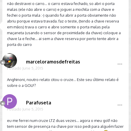
não destravei o carro... o carro estava fechado, so abri o porta
malas (ele não abre o carro) e joguei a mochila com a chave e
fechei o porta mala :-) quando fui abrir a porta obviamente não
abriu porque estava travada. faz o teste, (tendo a chave reserva
em mãos) trava o carro e abre somente o porta malas pela
maçaneta (usando o sensor de proximidade da chave) coloque a
chave la e feche... ai sem a chave reserva por perto tente abrir a
porta do carro
marceloramosdefreitas
Postado
June 5, 2015
Anghinoni, noutro relato citou o cruze... Este seu último relato é
sobre o a GOLF?
Parafuseta
Postado
June 5, 2015
eu me ferrei num cruze LTZ duas vezes... agora o meu golf não
tem sensor de presença na chave por isso pedi para alguém fazer