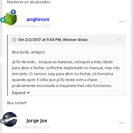
Manterei-os atualizados.
anghinoni
Postado
February 2, 2017
Em 2/2/2017 at 5:54 PM, Winner disse:
Boa tarde, amigos!
Já fiz de tudo... troquei as baterias, coloquei a mão/dedo
para abrir e fechar conforme explicitado no manual, mas não
tem jeito. O sensor, seja para abrir ou fechar, só funciona
quando quer. E olha que já fiz teste com a chave
praticamente encostada à maçaneta mas não funcionou.
Expand
Agendei na concessionária para ver isso e mais algumas
coisas. Manterei-os atualizados.
Boa sorte!!!
Jorge Jox
Postado
February 2, 2017