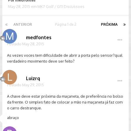
Por
medfontes
May 28, 2015
em
MK7 Golf / GTI Discussoes
ANTERIOR
Página 1 de 2
PRÓXIMA
medfontes
Postado
May 28, 2015
As vezes voces tem dificuldade de abrir a porta pelo sensor?qual
verdadeiro movimento deve ser feito?
Luizrq
Postado
May 29, 2015
A chave deve estar próxima da maçaneta, de preferência no bolso
da frente. O simples fato de colocar a mão na maçaneta já faz com
o carro destranque.
abraço