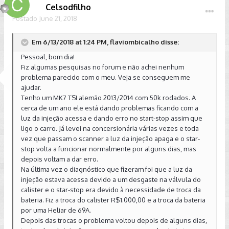
Celsodfilho
Postado
June 21, 2018
Em 6/13/2018 at 1:24 PM, flaviombicalho disse:
Pessoal, bom dia!
Fiz algumas pesquisas no forum e não achei nenhum
problema parecido com o meu. Veja se conseguem me
ajudar.
Tenho um MK7 TSI alemão 2013/2014 com 50k rodados. A
cerca de um ano ele está dando problemas ficando com a
luz da injeção acessa e dando erro no start-stop assim que
ligo o carro. Já levei na concersionária várias vezes e toda
vez que passam o scanner a luz da injeção apaga e o star-
stop volta a funcionar normalmente por alguns dias, mas
depois voltam a dar erro.
Na última vez o diagnóstico que fizeram foi que a luz da
injeção estava acessa devido a um desgaste na válvula do
calister e o star-stop era devido à necessidade de troca da
bateria. Fiz a troca do calister R$1.000,00 e a troca da bateria
por uma Heliar de 69A.
Depois das trocas o problema voltou depois de alguns dias,