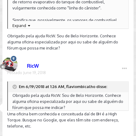
de retorno evaporativo do tanque de combustível,
vulgarmente conhecida como "linha do cânister".
Significa que, possivelmente, os vapores de combustível
Expand
que deveriam ir parar no seu sistema de injeção não estão
fazendo isso, seja porque o sistema está bloqueado ou com
Obrigado pela ajuda RicW. Sou de Belo Horizonte. Conhece
vazamentos. As causas mais comuns seriam:
alguma oficina especializada por aqui ou sabe de alguém do
- Falha da válvula do cânister
fórum que possa me indicar?
- Falha do solenóide que aciona essa válvula
- Mangueira que vai do tanque ao cânister bloqueada
- Vazamento por fissura ou desconexão física da mangueira
RicW
- Vazamento em alguma vedação do cânister
Postado
June 19, 2018
Com uma falha dessas você não teria perda de desempenho,
Em 6/19/2018 at 1:26 AM, flaviombicalho disse:
apenas algum aumento do consumo e das emissões, além
do incômodo da luz acendendo. Pode ser intermitente, que
Obrigado pela ajuda RicW. Sou de Belo Horizonte. Conhece
parece ser seu caso, e numa hora dessas eu apostaria na
alguma oficina especializada por aqui ou sabe de alguém do
válvula solenóide.
fórum que possa me indicar?
Uma oficina bem conhecida e conceituada daí de BH é a High
Fica claro que seu mecânico da CCS é um preguiçoso, que
Torque. Busque no Google, que eles têm site com endereço,
não se deu nem ao trabalho de pesquisar isso na internet.
telefone, etc.
Sugiro que leve o carro para diagnóstico em uma boa oficina
especializada e volte na concessionária com o laudo, para