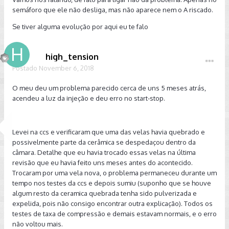
mais . Ao sair do consultorio apos meia hora não apareceu
semáforo que ele não desliga, mas não aparece nem o A riscado.
mais nada, nem da luz injecao , nem do start , parece que
nunca apareceu nada , andei ele desligou no semáforo
Se tiver alguma evolução por aqui eu te falo
normal, liguei desliguei umas par de vez nada...e tbm não
apareceu a luz da injeção, hoje se repetiu tbm porem a luz
da injecao não acendeu mais , a mensagem do start
high_tension
apareceu uma vez, mas percebi que quando vc para ele e
Postado
November 6, 2018
aperta o botão do freio de mão e joga em P, ele não desliga,
tem que apertar o botao do start ... Antes ele desligava sem
O meu deu um problema parecido cerca de uns 5 meses atrás,
a necessidade de apertar. Estou com o carro faz pouco
acendeu a luz da injeção e deu erro no start-stop.
tempo 2 meses. Já tive outros 2 conhecimento o carro,
quando comprei fiz uma viagem de Minas até campinas e
depois até minha cidade. Uns 800km ele fez 18 na pista, na
Levei na ccs e verificaram que uma das velas havia quebrado e
cidade estava fazendo 10, otimo , abasteci em Campinas com
possivelmente parte da cerâmica se despedaçou dentro da
a podium da BR,l.....chegando aqui coloquei uma gás comum
câmara. Detalhe que eu havia trocado essas velas na última
misturando com os ainda tinha , vi que começou a fazer
revisão que eu havia feito uns meses antes do acontecido.
pouca média 7 a 8 cidade 14 a 15 estrada..esse posto é o
Trocaram por uma vela nova, o problema permaneceu durante um
melhor da cidade não tenho oq reclamar quando abastecia
tempo nos testes da ccs e depois sumiu (suponho que se houve
outros carros. Achei estranho esperei acabar esse tanque,
algum resto da ceramica quebrada tenha sido pulverizada e
fui na cidade ao lado e coloquei a vpower, continua igual ou
expelida, pois não consigo encontrar outra explicação). Todos os
pior de média , desde q comprei percebo que no modo E ele
testes de taxa de compressão e demais estavam normais, e o erro
está um pouco mais lerdo que o antigo que eu tinha, mas
não voltou mais.
não sei é pq estou ressabiado , mas parece que o meu