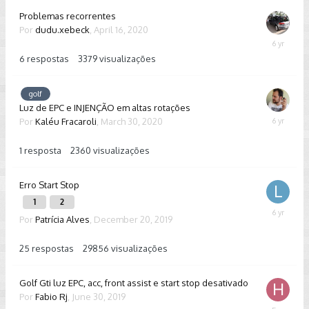
Problemas recorrentes
Por
dudu.xebeck
,
April 16, 2020
April
26,
6
respostas
3379
visualizações
2020
golf
Luz de EPC e INJENÇÃO em altas rotações
Por
Kaléu Fracaroli
,
March 30, 2020
April
9,
2020
1
resposta
2360
visualizações
Erro Start Stop
1
2
March
Por
Patrícia Alves
,
December 20, 2019
21,
2020
25
respostas
29856
visualizações
Golf Gti luz EPC, acc, front assist e start stop desativado
Por
Fabio Rj
,
June 30, 2019