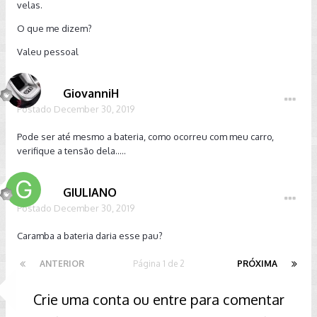
velas.
O que me dizem?
Valeu pessoal
GiovanniH
Postado
December 30, 2019
Pode ser até mesmo a bateria, como ocorreu com meu carro,
verifique a tensão dela.....
GIULIANO
Postado
December 30, 2019
Caramba a bateria daria esse pau?
ANTERIOR
Página 1 de 2
PRÓXIMA
Crie uma conta ou entre para comentar