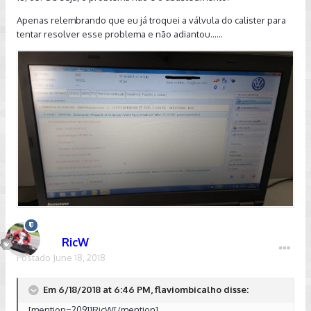
Apenas relembrando que eu já troquei a válvula do calister para
tentar resolver esse problema e não adiantou......
RicW
Postado
June 18, 2018
Em 6/18/2018 at 6:46 PM, flaviombicalho disse:
[mention=2091]RicW[/mention]