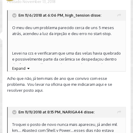
Postado
November 13, 2018
Em 11/6/2018 at 6:06 PM, high_tension disse:
O meu deu um problema parecido cerca de uns 5 meses
atrás, acendeu a luz da injeção e deu erro no start-stop.
Levei na ccs e verificaram que uma das velas havia quebrado
e possivelmente parte da cerâmica se despedaçou dentro
da câmara. Detalhe que eu havia trocado essas velas na
Expand
última revisão que eu havia feito uns meses antes do
acontecido. Trocaram por uma vela nova, o problema
Acho que não, já tem mais de ano que convivo com esse
permaneceu durante um tempo nos testes da ccs e depois
problema. Vou levar na oficina que me indicaram aqui e se
sumiu (suponho que se houve algum resto da ceramica
resolver posto aqui.
quebrada tenha sido pulverizada e expelida, pois não
consigo encontrar outra explicação). Todos os testes de taxa
de compressão e demais estavam normais, e o erro não
Em 11/11/2018 at 8:15 PM, NARIGA44 disse:
voltou mais.
Troquei o posto de novo nunca mais apareceu, já andei mil
km.... Abasteci com Shell v Power....esses dias não estava
Não sei se é o teu caso, pois no meu pela vela quebrada eu