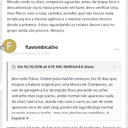
filtrode comb ou óleo, compensa aguardar, antes de limpar bico e
descarbonizar oq eu havia pensado em fazer, devo verificar vela,
óleo filtros ,veio a nota, carimbo, acredito que não houve nada
errado pq era a mesma agência e o mesmo consultor técnico
desde a primeira.. Estou aguardando os relatos desse caso no
grupo ainda são poucos. Abraços
flaviombicalho
Postado
October 31, 2018
Em 10/31/2018 at 4:19 AM, NARIGA44 disse:
Boa noite Flávio, Ontem pela manhã começou, fez 10 dias que
troquei a bateria original por uma Moura de 72amperes, ao
sair da garagem a luz da injeção ficou piscando eu achei
estranho mas logo parou, andei normal não apareceu nada
do start, nem a luz, atarde não usei o carro, ao sair de noite
apareceu erro do start stop, porém ele liga/desliga normal
quando aciona o botão , mas nao desliga no semáforo, aí
Expand
aparece aquele "A" cortado no painel como se estivesse
desligado no botão o start , a luz da injeção não acendeu
Vamos nos falando, de fato para ligar não dá problema. Apenas no