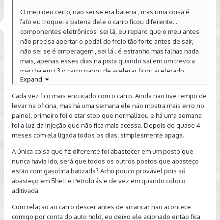
O meu deu certo, não sei se era bateria , mas uma coisa é
fato eu troquei a bateria dele o carro ficou diferente...
componentes eletrônicos sei lá, eu reparo que o meu antes
não precisa apertar o pedal do freio tão forte antes de sair,
não sei se é amperagem , sei lá.. é estranho mas falhas nada
mais, apenas esses dias na pista quando sai em um trevo a
marcha em E3 o carro parou de acelerar ficou acelerado
Expand
como neutro sem puxar...tive que ir pro acostamento levei
na agência nada de estranho, vai saber imagina falahar
Cada vez fico mais encucado com o carro. Ainda não tive tempo de
quando joga o S pra ultrapassagem tá Loko, mas não sei se o
levar na oficina, mas há uma semana ele não mostra mais erro no
seu acontece esse carroparado em uma vaga íngreme se
painel, primeiro foi o star stop que normalizou e há uma semana
tiver uma moto colada derruba o meu desce muito de N pra
foi a luz da injeção que não fica mais acessa. Depois de quase 4
D ou de R pra D ... Cara a marcha já está engatada.. no painel
meses com ela ligada todos os dias, simplesmente apaga.
mostra D1 e ele ainda desce.... ele não eh igual os outros
automático que vc engata ele já para sozinho , as vezes é
A única coisa que fiz diferente foi abastecer em um posto que
perigoso em desce demais .. Abraços
nunca havia ido, será que todos os outros postos que abasteço
estão com gasolina batizada? Acho pouco provável pois só
abasteço em Shell e Petrobrás e de vez em quando coloco
aditivada.
Com relação ao carro descer antes de arrancar não acontece
comigo por conta do auto hold, eu deixo ele acionado então fica