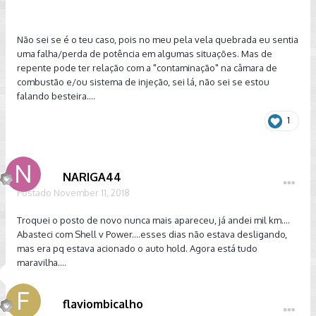
antigo em E andava mais ..bom pra mim sem problemas,
achei que era amaciamento né, agora Em S é o cão ,mas não
Não sei se é o teu caso, pois no meu pela vela quebrada eu sentia
canta pneu o outro cantava quando saia mais forte em S, A
uma falha/perda de potência em algumas situações. Mas de
marcha lenta apenas um dia dos 60 dias que estou com ele
repente pode ter relação com a "contaminação" na câmara de
apresentou algo notável meio que quis morrer ao deixar
combustão e/ou sistema de injeção, sei lá, não sei se estou
funcionando mas isso a 15 dias depois nao se repetiu ... Não
falando besteira....
sei se pode ser falta de compressao, falei com um amigo
meu de sp ele disse que as vezes pode ser combustível,
1
filtrode comb ou óleo, compensa aguardar, antes de limpar
bico e descarbonizar oq eu havia pensado em fazer, devo
verificar vela, mas ele fez a sexta revisão no dia 6 de
setembro quando comprei ele ...trocou o basico, eu não vi, o
NARIGA44
ex dono deixou na agência pra fazer , e me entregou com
Postado
November 11, 2018
ela feita, trocou tudo que eu pedi(basico) óleo filtros ,veio a
nota, carimbo, acredito que não houve nada errado pq era a
Troquei o posto de novo nunca mais apareceu, já andei mil km....
mesma agência e o mesmo consultor técnico desde a
Abasteci com Shell v Power....esses dias não estava desligando,
primeira... Recreio de Macaé. Estou aguardando , mas
mas era pq estava acionado o auto hold. Agora está tudo
confesso que estou preocupado pq por aqui ninguém vai
maravilha....
saber oq relemente está acontecendo, os relatos desse
caso no grupo ainda são poucos. Abraços
flaviombicalho