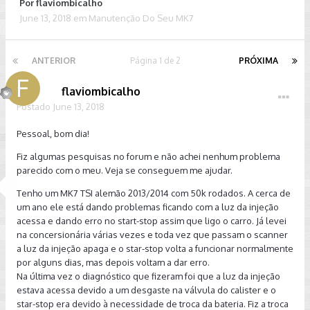
Por
flaviombicalho
June 13, 2018
em
Manutenção Do Seu MK7
ANTERIOR
Página 1 de 2
PRÓXIMA
flaviombicalho
Postado
June 13, 2018
Pessoal, bom dia!
Fiz algumas pesquisas no forum e não achei nenhum problema
parecido com o meu. Veja se conseguem me ajudar.
Tenho um MK7 TSI alemão 2013/2014 com 50k rodados. A cerca de
um ano ele está dando problemas ficando com a luz da injeção
acessa e dando erro no start-stop assim que ligo o carro. Já levei
na concersionária várias vezes e toda vez que passam o scanner
a luz da injeção apaga e o star-stop volta a funcionar normalmente
por alguns dias, mas depois voltam a dar erro.
Na última vez o diagnóstico que fizeram foi que a luz da injeção
estava acessa devido a um desgaste na válvula do calister e o
star-stop era devido à necessidade de troca da bateria. Fiz a troca