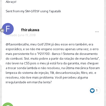
Abraço!
obrigá-los a consertar se seu carro estiver em garantia.
Sent from my SM-G935F using Tapatalk
Abraço!
Sent from my SM-G935F using Tapatalk
fhirakawa
Postado
June 19, 2018
@flaviombicalho
, meu Golf 2014 já deu esse erro também, era
esporádico, e se não me engano ocorreu apenas uma vez, o erro
mais persistente foi o "P217700 - Banco 1 Sistema de doseamento
do combust. Sist. muito pobre a partir da rotação de marcha lenta",
não levei na CSS pois o meu já está fora da garantia, mas cheguei
a trocar sonda lambda e não resolveu, na última mecânica fizeram
limpeza do sistema de injeção, TBI, descarbonização, filtro, etc. e
resolveu, não tive mais problema. Você percebeu alguma
irregularidade em marcha lenta?
1