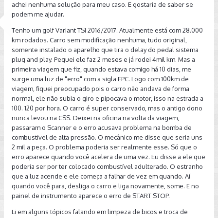
achei nenhuma solução para meu caso. E gostaria de saber se
podem me ajudar.
Tenho um golf Variant TSI 2016/2017. Atualmente está com 28.000
km rodados. Carro sem modificação nenhuma, tudo original,
somente instalado o aparelho que tira o delay do pedal sistema
plug and play. Peguei ele faz 2 meses e já rodei 4mil km. Mas a
primeira viagem que fiz, quando estava comigo há 10 dias, me
surge uma luz de "erro" com a sigla EPC. Logo com 100km de
viagem, fiquei preocupado pois o carro não andava de forma
normal, ele não subia o giro e pipocava o motor, isso na estrada a
100. 120 por hora. O carro é super conservado, mas o antigo dono
nunca levou na CSS. Deixei na oficina na volta da viagem,
passaram o Scanner e o erro acusava problema na bomba de
combustível de alta pressão. O mecânico me disse que seria uns
2 mil a peça. O problema poderia ser realmente esse. Só que o
erro aparece quando você acelera de uma vez. Eu disse a ele que
poderia ser por ter colocado combustível adulterado. O estranho
que a luz acende e ele começa a falhar de vez em quando. Aí
quando você para, desliga o carro e liga novamente, some. E no
painel de instrumento aparece o erro de START STOP.
Li em alguns tópicos falando em limpeza de bicos e troca de