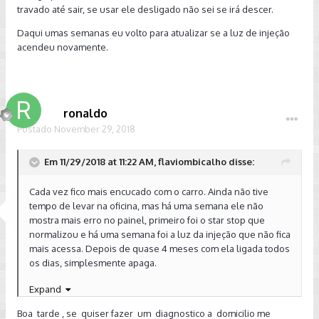
travado até sair, se usar ele desligado não sei se irá descer.
Daqui umas semanas eu volto para atualizar se a luz de injeção
acendeu novamente.
ronaldo
Postado
November 29, 2018
Em 11/29/2018 at 11:22 AM, flaviombicalho disse:
Cada vez fico mais encucado com o carro. Ainda não tive
tempo de levar na oficina, mas há uma semana ele não
mostra mais erro no painel, primeiro foi o star stop que
normalizou e há uma semana foi a luz da injeção que não fica
mais acessa. Depois de quase 4 meses com ela ligada todos
os dias, simplesmente apaga.
A única coisa que fiz diferente foi abastecer em um posto
Expand
que nunca havia ido, será que todos os outros postos que
Boa tarde , se quiser fazer um diagnostico a domicilio me
abasteço estão com gasolina batizada? Acho pouco provável