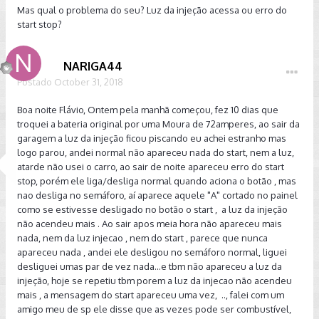
Mas qual o problema do seu? Luz da injeção acessa ou erro do
start stop?
NARIGA44
Postado
October 31, 2018
Boa noite Flávio, Ontem pela manhã começou, fez 10 dias que
troquei a bateria original por uma Moura de 72amperes, ao sair da
garagem a luz da injeção ficou piscando eu achei estranho mas
logo parou, andei normal não apareceu nada do start, nem a luz,
atarde não usei o carro, ao sair de noite apareceu erro do start
stop, porém ele liga/desliga normal quando aciona o botão , mas
nao desliga no semáforo, aí aparece aquele "A" cortado no painel
como se estivesse desligado no botão o start , a luz da injeção
não acendeu mais . Ao sair apos meia hora não apareceu mais
nada, nem da luz injecao , nem do start , parece que nunca
apareceu nada , andei ele desligou no semáforo normal, liguei
desliguei umas par de vez nada...e tbm não apareceu a luz da
injeção, hoje se repetiu tbm porem a luz da injecao não acendeu
mais , a mensagem do start apareceu uma vez, .., falei com um
amigo meu de sp ele disse que as vezes pode ser combustível,