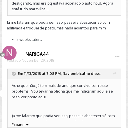
desligando, mas era pq estava acionado o auto hold. Agora
sentia uma falha/perda de potência em algumas situações.
está tudo maravilha....
Mas de repente pode ter relação com a "contaminação" na
câmara de combustão e/ou sistema de injeção, sei lá, não sei
se estou falando besteira....
Já me falaram que podia ser isso, passei a abastecer só com
aditivada e troquei de posto, mas nada adiantou para mim
3 weeks later...
NARIGA44
Postado
November 29, 2018
Em 11/13/2018 at 7:08 PM, flaviombicalho disse:
Acho que não, já tem mais de ano que convivo com esse
problema. Vou levar na oficina que me indicaram aqui e se
resolver posto aqui.
Já me falaram que podia ser isso, passei a abastecer só com
aditivada e troquei de posto, mas nada adiantou para mim
Expand