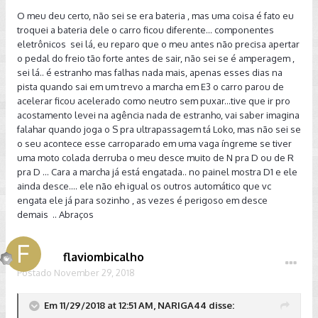
O meu deu certo, não sei se era bateria , mas uma coisa é fato eu
troquei a bateria dele o carro ficou diferente... componentes
eletrônicos sei lá, eu reparo que o meu antes não precisa apertar
o pedal do freio tão forte antes de sair, não sei se é amperagem ,
sei lá.. é estranho mas falhas nada mais, apenas esses dias na
pista quando sai em um trevo a marcha em E3 o carro parou de
acelerar ficou acelerado como neutro sem puxar...tive que ir pro
acostamento levei na agência nada de estranho, vai saber imagina
falahar quando joga o S pra ultrapassagem tá Loko, mas não sei se
o seu acontece esse carroparado em uma vaga íngreme se tiver
uma moto colada derruba o meu desce muito de N pra D ou de R
pra D ... Cara a marcha já está engatada.. no painel mostra D1 e ele
ainda desce.... ele não eh igual os outros automático que vc
engata ele já para sozinho , as vezes é perigoso em desce
demais .. Abraços
flaviombicalho
Postado
November 29, 2018
Em 11/29/2018 at 12:51 AM, NARIGA44 disse: