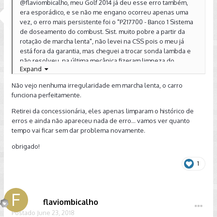
@flaviombicalho, meu Golf 2014 já deu esse erro também,
era esporádico, e se não me engano ocorreu apenas uma
vez, o erro mais persistente foi o "P217700 - Banco 1 Sistema
de doseamento do combust. Sist. muito pobre a partir da
rotação de marcha lenta", não levei na CSS pois o meu já
está fora da garantia, mas cheguei a trocar sonda lambda e
não resolveu, na última mecânica fizeram limpeza do
Expand
sistema de injeção, TBI, descarbonização, filtro, etc. e
resolveu, não tive mais problema. Você percebeu alguma
Não vejo nenhuma irregularidade em marcha lenta, o carro
irregularidade em marcha lenta?
funciona perfeitamente.
Retirei da concessionária, eles apenas limparam o histórico de
erros e ainda não apareceu nada de erro... vamos ver quanto
tempo vai ficar sem dar problema novamente.
obrigado!
1
flaviombicalho
Postado
June 23, 2018