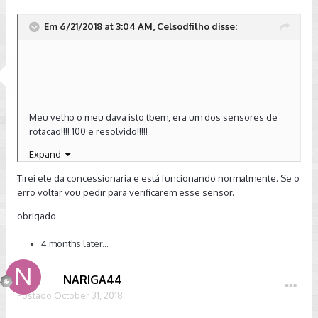
Em 6/21/2018 at 3:04 AM, Celsodfilho disse:
Meu velho o meu dava isto tbem, era um dos sensores de
rotacao!!!! 100 e resolvido!!!!!
Expand
Sent from my iPhone using Tapatalk
Tirei ele da concessionaria e está funcionando normalmente. Se o
erro voltar vou pedir para verificarem esse sensor.
obrigado
4 months later...
NARIGA44
Postado
October 31, 2018