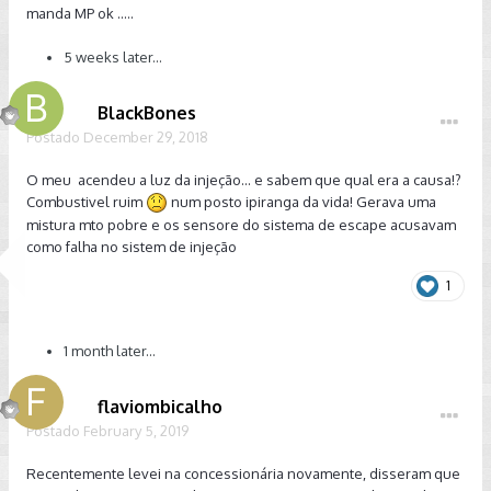
manda MP ok .....
pois só abasteço em Shell e Petrobrás e de vez em quando
coloco aditivada.
5 weeks later...
Com relação ao carro descer antes de arrancar não acontece
comigo por conta do auto hold, eu deixo ele acionado então
BlackBones
fica travado até sair, se usar ele desligado não sei se irá
Postado
December 29, 2018
descer.
Daqui umas semanas eu volto para atualizar se a luz de
O meu acendeu a luz da injeção... e sabem que qual era a causa!?
injeção acendeu novamente.
Combustivel ruim
num posto ipiranga da vida! Gerava uma
mistura mto pobre e os sensore do sistema de escape acusavam
como falha no sistem de injeção
1
1 month later...
flaviombicalho
Postado
February 5, 2019
Recentemente levei na concessionária novamente, disseram que