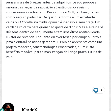
pensar mais de 6 vezes antes de adquiri um usado porque a
outros dois. O Polo é 0km, portanto eu não teria dores de
maioria das peças de reposição só estão disponíveis no
ca
beça nem tão cedo. Em relação ao corolla, a versão Altis é
concessionário autorizado. Pesa contra o Golf, também, o custo
a versão top de linha e que o corolla, apesar de ser um
com o seguro particular. De qualquer forma é um excelente
usado/seminovo, tem fama de ser durável, difícil de quebrar.
veículo. O Corolla, na minha opinião é insosso e sem graça. Um
A finalidade desta enquete é que eu pretendo trocar de
verdadeiro carro para quem não gosta de dirigir. Mas ele reina há
carro por um superior, meu carro atual é um HB20 Style 1.6
décadas dentro do seguimento e tem uma ótima aceitabilidade
automatico 2015/2015, avaliado em 43k conforme a tabela
e valor de revenda. Enquanto eu tiver tesão por dirigir o Corrola
Fipe:
http://veiculos.fipe.org.br/?carro/hyundai/2-
jamais entrará na minha garagem. O Polo se apresenta como um
2018/015090-8/2015/g/vxttldnwg5vt
projeto moderno, com tecnologias embarcadas, e um custo-
benefício razoável para a manutenção de longo prazo. Eu iria de
Sou homem, de 24 anos, com renda mensal de 3.5k. Tenho
Polo.
ciência que o seguro do golf é o mais caro de todos. Ficarei
grato com a opinião de todos.
file
3
iCardeX