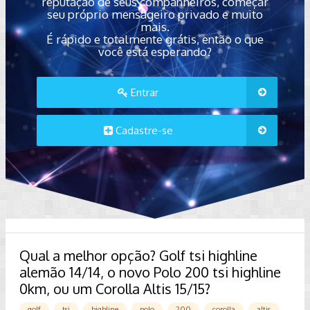
reputação de seus companheiros, começar
seu próprio mensageiro privado e muito
mais.
É rápido e totalmente grátis, então o que
você está esperando?
Entrar
Cadastre-se
Qual a melhor opção? Golf tsi highline
alemão 14/14, o novo Polo 200 tsi highline
0km, ou um Corolla Altis 15/15?
golf
tsi
highline
polo
200
corolla
altis