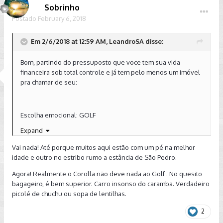
Sobrinho
Postado
February 6, 2018
Em 2/6/2018 at 12:59 AM, LeandroSA disse:
Bom, partindo do pressuposto que voce tem sua vida
financeira sob total controle e já tem pelo menos um imóvel
pra chamar de seu:
Escolha emocional: GOLF
Expand
Escolha racional: Corolla
Vai nada! Até porque muitos aqui estão com um pé na melhor
idade e outro no estribo rumo a estância de São Pedro.
Já tive os dois, e te garanto que o corolla não deve nada pro
Agora! Realmente o Corolla não deve nada ao Golf . No quesito
Golf. Sei que vou ser achincalhado aqui, mas pra mim os dois
bagageiro, é bem superior. Carro insonso do caramba. Verdadeiro
são muito bons. Golf é amante, Corolla é esposa.
picolé de chuchu ou sopa de lentilhas.
2