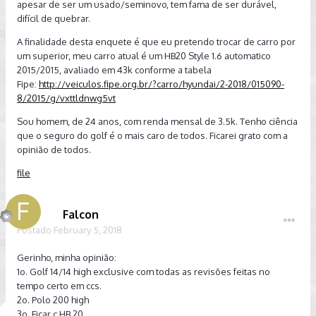
apesar de ser um usado/seminovo, tem fama de ser durável,
difícil de quebrar.
A finalidade desta enquete é que eu pretendo trocar de carro por
um superior, meu carro atual é um HB20 Style 1.6 automatico
2015/2015, avaliado em 43k conforme a tabela
Fipe:
http://veiculos.fipe.org.br/?carro/hyundai/2-2018/015090-
8/2015/g/vxttldnwg5vt
Sou homem, de 24 anos, com renda mensal de 3.5k. Tenho ciência
que o seguro do golf é o mais caro de todos. Ficarei grato com a
opinião de todos.
file
Falcon
Postado
February 5, 2018
Gerinho, minha opinião:
1o. Golf 14/14 high exclusive com todas as revisões feitas no
tempo certo em ccs.
2o. Polo 200 high
3o. Ficar c HB 20.