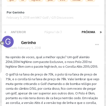
Por
Gerinho
February 5, 2018
em
MK7 Golf / GTI Discussoes
ANTERIOR
Página 1 de 3
PRÓXIMA
Gerinho
Postado
February 5, 2018
Na opinião de voces, qual a melhor opção? Um golf alemão
2014/2014 highline com pacote Exclusive, o novo Polo 200 tsi
highline 0km com o pacote high tech, ou o Corolla Altis 2015/2015.
O golf tá na faixa de preço de 70k, o polo tá na faixa de preço de
75k, e o corolla tá na faixa de preço de 78k. Vale lembrar que vejo
muita gente criticando o Golf chamando-o de bomba relógio por
conta do câmbio DSG, por conta disso, fico com receio de pegar
um golf, apesar de ser superior aos outros dois. O Polo é 0km,
portanto eu não teria dores de ca
beça nem tão cedo. Em relação
ao corolla, a versão Altis é a versão top de linha e que o corolla,