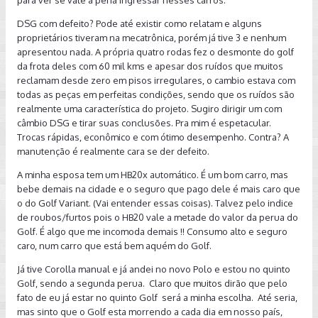
DSG com defeito? Pode até existir como relatam e alguns
proprietários tiveram na mecatrônica, porém já tive 3 e nenhum
apresentou nada. A própria quatro rodas fez o desmonte do golf
da frota deles com 60 mil kms e apesar dos ruídos que muitos
reclamam desde zero em pisos irregulares, o cambio estava com
todas as peças em perfeitas condições, sendo que os ruídos são
realmente uma característica do projeto. Sugiro dirigir um com
câmbio DSG e tirar suas conclusões. Pra mim é espetacular.
Trocas rápidas, econômico e com ótimo desempenho. Contra? A
manutenção é realmente cara se der defeito.
A minha esposa tem um HB20x automático. É um bom carro, mas
bebe demais na cidade e o seguro que pago dele é mais caro que
o do Golf Variant. (Vai entender essas coisas). Talvez pelo indice
de roubos/furtos pois o HB20 vale a metade do valor da perua do
Golf. É algo que me incomoda demais !! Consumo alto e seguro
caro, num carro que está bem aquém do Golf.
Já tive Corolla manual e já andei no novo Polo e estou no quinto
Golf, sendo a segunda perua. Claro que muitos dirão que pelo
fato de eu já estar no quinto Golf será a minha escolha. Até seria,
mas sinto que o Golf esta morrendo a cada dia em nosso país,