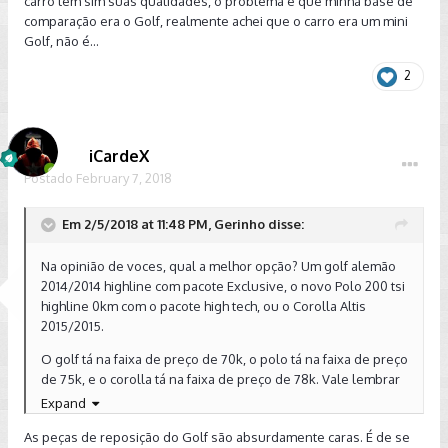
carro tem sim suas qualidades, o problema é que minha base de
comparação era o Golf, realmente achei que o carro era um mini
Golf, não é...
2
iCardeX
Postado
February 7, 2018
Em 2/5/2018 at 11:48 PM, Gerinho disse:
Na opinião de voces, qual a melhor opção? Um golf alemão
2014/2014 highline com pacote Exclusive, o novo Polo 200 tsi
highline 0km com o pacote high tech, ou o Corolla Altis
2015/2015.
O golf tá na faixa de preço de 70k, o polo tá na faixa de preço
de 75k, e o corolla tá na faixa de preço de 78k. Vale lembrar
que vejo muita gente criticando o Golf chamando-o de
Expand
bomba relógio por conta do câmbio DSG, por conta disso,
As peças de reposição do Golf são absurdamente caras. É de se
fico com receio de pegar um golf, apesar de ser superior aos