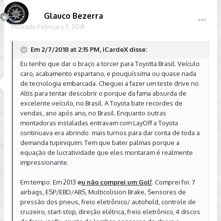
Glauco Bezerra
Postado
February 7, 2018
Em 2/7/2018 at 2:15 PM, iCardeX disse:
Eu tenho que dar o braço a torcer para Toyotta Brasil. Veículo
caro, acabamento espartano, e pouquíssima ou quase nada
de tecnologia embarcada. Cheguei a fazer um teste drive no
Altis para tentar descobrir o porque da fama absurda de
excelente veículo, no Brasil. A Toyota bate recordes de
vendas, ano após ano, no Brasil. Enquanto outras
montadoras instaladas entravam com LayOff a Toyota
continuava era abrindo mais turnos para dar conta de toda a
demanda tupiniquim. Tem que bater palmas porque a
equação de lucratividade que eles montaram é realmente
impressionante.
Em tempo: Em 2013
e
u não comprei um Gol
f
. Comprei foi: 7
airbags, ESP/EBD/ABS, Multicolision Brake, Sensores de
pressão dos pneus, freio eletrônico/ autohold, controle de
cruzeiro, start-stop, direção elétrica, freio eletrônico, 4 discos