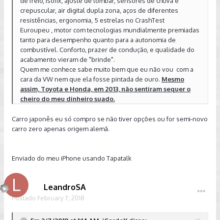
de freio, isofix, ajuste de lombar, sensores de chuva e
crepuscular, air digital dupla zona, aços de diferentes
resistências, ergonomia, 5 estrelas no CrashTest
Euroupeu , motor com tecnologias mundialmente premiadas
tanto para desempenho quanto para a autonomia de
combustível. Conforto, prazer de condução, e qualidade do
acabamento vieram de "brinde".
Quem me conhece sabe muito bem que eu não vou com a
cara da VW nem que ela fosse pintada de ouro.
Mesmo
assim, Toyota e Honda, em 2013, não sentiram sequer o
cheiro do meu dinheiro suado.
Carro japonês eu só compro se não tiver opções ou for semi-novo
carro zero apenas origem alemã.
Enviado do meu iPhone usando Tapatalk
LeandroSA
Postado
February 7, 2018