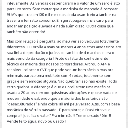
infelizmente. As vendas despencaram e o valor de um zero é alto
para um hatch. Sem contar que a modinha do mercado é comprar
SUV's que custam 100 mil e muitas ainda usam freio a tambor na
traseira e tem alto consumo. Em geral paga-se mais caro, para
andar em posição elevada e nada além disso. Outra coisa que
também não entendo!
Mas com relação à pergunta, ao meu ver são veículos totalmente
diferentes. O Corolla a mais ou menos 4 anos atras ainda tinha em
sua linha de produção o jurássico cambio de 4 marchas e era o
mais vendido da categoria !! Fruto da falta de conhecimento
técnico da maioria dos nossos compradores. Ai tirou o AT4 e
resolveu colocar o CVT que pode ser um bom câmbio mas pra
mim mais parece uma mobilete com 4 rodas, totalmente sem
graça e sem emoção alguma. Não quebra? Isso não existe. Todo
carro quebra. A diferença é que o Corolla tem uma mecânica
usada a 20 anos com pouquíssimas alterações e quase nada de
modernidade e sabendo que a maioria dos brasileiros são
"desaculturados" ainda cobra 110 mil pela versão Altis, com a base
mecânica do século passado. E para piorar, o Brasileiro vai e
compra !! Justifica o valor? Pra mim não !! Tem mercado? Sim !!
Vende feito água, novo ou usado !!