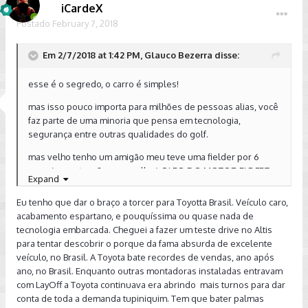
iCardeX
Postado
February 7, 2018
Em 2/7/2018 at 1:42 PM, Glauco Bezerra disse:
esse é o segredo, o carro é simples!
mas isso pouco importa para milhões de pessoas alias, você
faz parte de uma minoria que pensa em tecnologia,
segurança entre outras qualidades do golf.
mas velho tenho um amigão meu teve uma fielder por 6
anos ( manutenção zero velho ) OLEO DO MOTOR ELE FEZ
Expand
UMA TROCA EM 100MKM, O CARRO NUNCA PAROU ERA
CHEIO DE DEFEITO MAS PARAR DE FUNCIONAR NUNCA.
Eu tenho que dar o braço a torcer para Toyotta Brasil. Veículo caro,
acabamento espartano, e pouquíssima ou quase nada de
Agora ele tem um seg 2009 com ele desde 2012. ele é um
tecnologia embarcada. Cheguei a fazer um teste drive no Altis
pouco mais cuidadoso mas muito ceboso, porcao com
para tentar descobrir o porque da fama absurda de excelente
manutenção! mesma coisa nunca parou.
veículo, no Brasil. A Toyota bate recordes de vendas, ano após
ano, no Brasil. Enquanto outras montadoras instaladas entravam
um VW não aguenta nem de longe esse tratamento.
com LayOff a Toyota continuava era abrindo mais turnos para dar
conta de toda a demanda tupiniquim. Tem que bater palmas