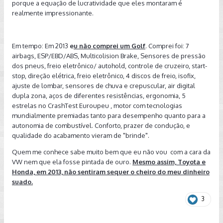
porque a equação de lucratividade que eles montaram é
realmente impressionante.
Em tempo: Em 2013
e
u não comprei um Gol
f
. Comprei foi: 7
airbags, ESP/EBD/ABS, Multicolision Brake, Sensores de pressão
dos pneus, freio eletrônico/ autohold, controle de cruzeiro, start-
stop, direção elétrica, freio eletrônico, 4 discos de freio, isofix,
ajuste de lombar, sensores de chuva e crepuscular, air digital
dupla zona, aços de diferentes resistências, ergonomia, 5
estrelas no CrashTest Euroupeu , motor com tecnologias
mundialmente premiadas tanto para desempenho quanto para a
autonomia de combustível. Conforto, prazer de condução, e
qualidade do acabamento vieram de "brinde".
Quem me conhece sabe muito bem que eu não vou com a cara da
VW nem que ela fosse pintada de ouro.
Mesmo assim, Toyota e
Honda, em 2013, não sentiram sequer o cheiro do meu dinheiro
suado.
3