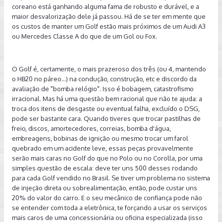
coreano está ganhando alguma fama de robusto e durável, e a
maior desvalorização dele já passou. Há de se ter em mente que
os custos de manter um Golf estão mais próximos de um Audi A3
ou Mercedes Classe A do que de um Gol ou Fox.
O Golf é, certamente, o mais prazeroso dos três (ou 4, mantendo
o HB20 no páreo...) na condução, construção, etc e discordo da
avaliação de "bomba relógio". Isso é bobagem, catastrofismo
irracional. Mas há uma questão bem racional que não te ajuda: a
troca dos itens de desgaste ou eventual falha, excluído o DSG,
pode ser bastante cara. Quando tiveres que trocar pastilhas de
freio, discos, amortecedores, correias, bomba d'água,
embreagens, bobinas de ignição ou mesmo trocar um farol
quebrado em um acidente leve, essas peças provavelmente
serão mais caras no Golf do que no Polo ou no Corolla, por uma
simples questão de escala: deve ter uns 500 desses rodando
para cada Golf vendido no Brasil. Se tiver um problema no sistema
de injeção direta ou sobrealimentação, então, pode custar uns
20% do valor do carro. E o seu mecânico de confiança pode não
se entender com toda a eletrônica, te forçando a usar os serviços
mais caros de uma concessionária ou oficina especializada (isso