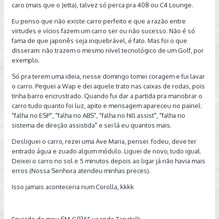
caro (mais que o Jetta), talvez só perca pra 408 ou C4 Lounge.
Eu penso que não existe carro perfeito e que a razão entre
virtudes e vícios fazem um carro ser ou não sucesso. Não é só
fama de que japonês seja inquebrável, é fato. Mas foi o que
disseram: não trazem o mesmo nível tecnológico de um Golf, por
exemplo.
Só pra terem uma ideia, nesse domingo tomei coragem e fui lavar
o carro. Peguei a Wap e dei aquele trato nas caixas de rodas, pois
tinha barro encrustrado. Quando fui dar a partida pra manobrar o
carro tudo quanto foi luz, apito e mensagem apareceu no painel:
"falha no ESP", "falha no ABS", "falha no hill assist", "falha no
sistema de direção assistida" e sei lá eu quantos mais.
Desliguei o carro, rezei uma Ave Maria, pensei: fodeu, deve ter
entrado água e zuado algum módulo. Liguei de novo, tudo igual.
Deixei o carro no sol e 5 minutos depois ao ligar já não havia mais
erros (Nossa Senhora atendeu minhas preces).
Isso jamais aconteceria num Corolla, kkkk