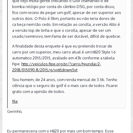
que vejo muita gente criticando o Golf chamando-o de
bomba relógio por conta do câmbio DSG, por conta disso,
fico com receio de pegar um golf, apesar de ser superior aos
outros dois. O Polo é 0km, portanto eu não teria dores de
ca beça nem tão cedo. Em relação ao corolla, a versão Altis é
a versão top de linha e que o corolla, apesar de ser um
usado/seminovo, tem fama de ser durável, difícil de quebrar.
A finalidade desta enquete é que eu pretendo trocar de
carro por um superior, meu carro atual é um HB20 Style 1.6
automatico 2015/2015, avaliado em 43k conforme a tabela
Fipe:
http://veiculos.fipe.org.br/?carro/hyundai/2-
2018/015090-8/2015/g/vxttldnwg5vt
Sou homem, de 24 anos, com renda mensal de 3.5k. Tenho
ciência que o seguro do golf é o mais caro de todos. Ficarei
grato com a opinião de todos.
file
Gerinho,
Eu permaneceria com o HB20 por mais um bom tempo. Esse