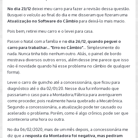
No dia 23/12
deixei meu carro para fazer a revisão dessa questão.
Busquei o veículo ao final do dia e me disseram que fizeram uma
Atualização no Software do Câmbio
para deixá-lo mais macio.
Pois bem, retirei meu carro e o levei para casa.
Passei o Natal com a família e n
o dia 26/12, quando peguei o
carro para trabalhar... "Erro no Câmbio"
... Simplesmente do
nada. Nunca tinha tido nenhum outro. Aliás, o painel de bordo
mostrava diversos outros erros, além desse (me parece que isso
não é novidade quando há esse problema no câmbio de qualquer
forma).
Levei o carro de guincho até a concessionária, que ficou para
diagnóstico até o dia 02/01/20. Nesse dua fui informado que
passariam o caso para a Montadora/Fábrica para averiguarem
como proceder, pois realmente havia quebrado a Mecatrônica.
Segundo a concessionária, a atualização pode ter causado ou
acelerado o problema. Porém, como é algo crônico, pode ser que
aconteceria uma hora ou outra.
No dia 06/02/2020, mais de um mês depois, a concessionária me
diz que a
resposta da Montadora foi negativa, mas pediram