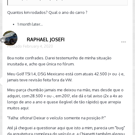
Quantos km rodados? Qual o ano do carro ?
1 month later...
RAPHAEL JOSEFI
Postado
February 4, 2020
Boa noite confrades. Darei testemunho de minha situação
inusitada e, acho que única no fórum.
Meu Golf TSI 1.4, DSG Mexicano está com atuais 42.500 (+ ou -) e,
jamais teve revisão feita fora da VW.
Meu parça chumbão jamais me deixou na mão, mas desde que o
adquiri, com 28.500 + ou -, em 2017, ele dá o tal aviso (2x a 4x ao
longo de ano a ano e quase ilegível de tão rápido) que arrepia
muitos aqui:
"Falha: oficina! Deixar o veículo somente na posição P."
Até já cheguei a questionar aqui que isto a mim, parecia um "bug"
da arquitetura complexa do veículo e, a Chiapetti também alegou