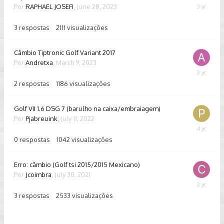
Por
RAPHAEL JOSEFI
,
June 28, 2023
July
26,
2023
3
respostas
2111
visualizações
Câmbio Tiptronic Golf Variant 2017
Por
Andretxa
,
March 9, 2023
March
14,
2
respostas
1186
visualizações
2023
Golf VII 1.6 DSG 7 (barulho na caixa/embraiagem)
Por
Pjabreuink
,
July 11, 2022
July
11,
0
respostas
1042
visualizações
2022
Erro: câmbio (Golf tsi 2015/2015 Mexicano)
Por
Jcoimbra
,
July 30, 2021
April
14,
3
respostas
2533
visualizações
2024