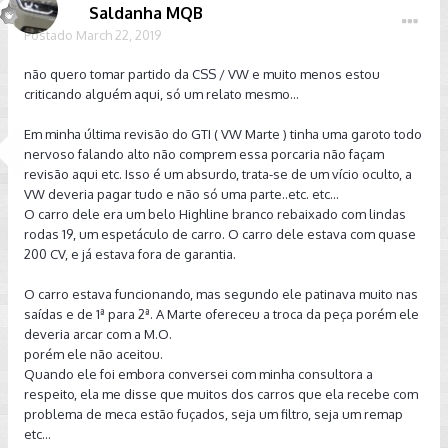
Saldanha MQB
Postado
March 22, 2019
não quero tomar partido da CSS / VW e muito menos estou
criticando alguém aqui, só um relato mesmo...
Em minha última revisão do GTI ( VW Marte ) tinha uma garoto todo
nervoso falando alto não comprem essa porcaria não façam
revisão aqui etc. Isso é um absurdo, trata-se de um vício oculto, a
VW deveria pagar tudo e não só uma parte..etc. etc...
O carro dele era um belo Highline branco rebaixado com lindas
rodas 19, um espetáculo de carro. O carro dele estava com quase
200 CV, e já estava fora de garantia.
O carro estava funcionando, mas segundo ele patinava muito nas
saídas e de 1ª para 2ª. A Marte ofereceu a troca da peça porém ele
deveria arcar com a M.O.
porém ele não aceitou.
Quando ele foi embora conversei com minha consultora a
respeito, ela me disse que muitos dos carros que ela recebe com
problema de meca estão fuçados, seja um filtro, seja um remap
etc...