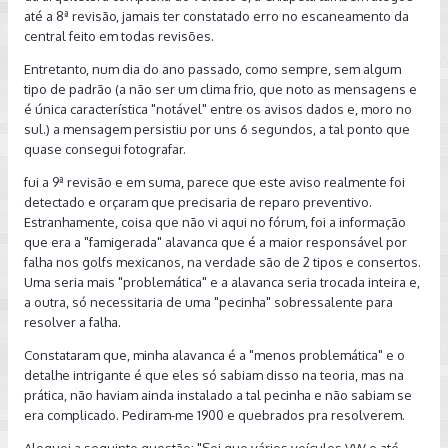
até a 8ª revisão, jamais ter constatado erro no escaneamento da
central feito em todas revisões.
Entretanto, num dia do ano passado, como sempre, sem algum
tipo de padrão (a não ser um clima frio, que noto as mensagens e
é única característica "notável" entre os avisos dados e, moro no
sul.) a mensagem persistiu por uns 6 segundos, a tal ponto que
quase consegui fotografar.
fui a 9ª revisão e em suma, parece que este aviso realmente foi
detectado e orçaram que precisaria de reparo preventivo.
Estranhamente, coisa que não vi aqui no fórum, foi a informação
que era a "famigerada" alavanca que é a maior responsável por
falha nos golfs mexicanos, na verdade são de 2 tipos e consertos.
Uma seria mais "problemática" e a alavanca seria trocada inteira e,
a outra, só necessitaria de uma "pecinha" sobressalente para
resolver a falha.
Constataram que, minha alavanca é a "menos problemática" e o
detalhe intrigante é que eles só sabiam disso na teoria, mas na
prática, não haviam ainda instalado a tal pecinha e não sabiam se
era complicado. Pediram-me 1900 e quebrados pra resolverem.