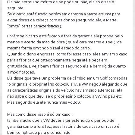
Ela não entrou no mérito de se pode ou não, ela só disse o
seguinte...
Se o carro está fuçado porém em garantia a Marte arruma para
evitar dores de cabeça com os donos ( segundo ela, a Marte
"omite" certas características ).
Porém se o carro está fuçado e fora da garantia ela propõe pelo
menos o acerto da mão de obra ( que é cara mesmo eu sei ), da
mesma forma omitindo o real estado do carro.
Quando o dono engrossa, como foi esse caso, eles enviam o caso
para a fábrica que categoricamente nega até a peça em
gratuidade. E veja bem a fábrica segundo ela é bem rígida quanto
a modificações.
Ela disse que teve um problema de câmbio em um Golf com rodas
16 originais, o proprietário colocou a 17, a VW negou alegando que
as características originais do veículo haviam sido alteradas..ela
não sabe o que deu, se o proprietário colocou a VW no pau etc.
Mas segundo ela ele nunca mais voltou.
Mas como disse, isso é só um caso...
também acho que a VW deveria ter estendido o período de
garantia como a ford fez, essa história de cada caso um caso é
bem complicado para o consumidor.