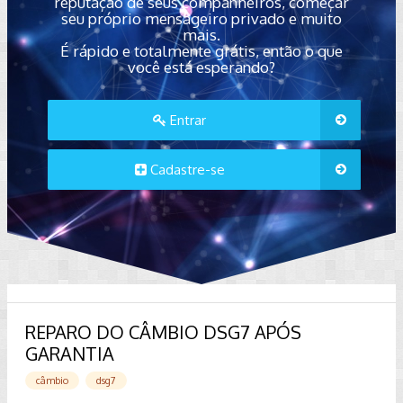
reputação de seus companheiros, começar
seu próprio mensageiro privado e muito
mais.
É rápido e totalmente grátis, então o que
você está esperando?
Entrar
Cadastre-se
REPARO DO CÂMBIO DSG7 APÓS
GARANTIA
câmbio
dsg7