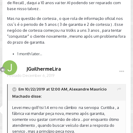
de Recall , daqui a 10 anos vai ter A1 podendo ser reparado com
base nisso talvez .
Mas na questão de cortesia , o que rola de informação oficial nos
css´s é o periodo de 5 anos ( 3 de garantia e 2 de cortesia ) . Esse
negócio de cortesia começou na Volks a uns 3 anos , para tentar
"conquistar" o cliente novamente , mesmo após um problema fora
do prazo de garantia.
1 month later...
JGuilhermeLira
Postado
December 6, 2019
Em 10/22/2019 at 12:00 AM, Alexandre Maurício
Machado disse:
Levei meu golf tsi 1.4 erro no câmbio na servopa Curitiba , a
fábrica vai mandar peça nova, mesmo após garantia,
somente vou gastar com mão de obra ...por enquanto ótimo
atendimento , quando buscar veículo darei a resposta do
serviço , mas a princípio peça nova.