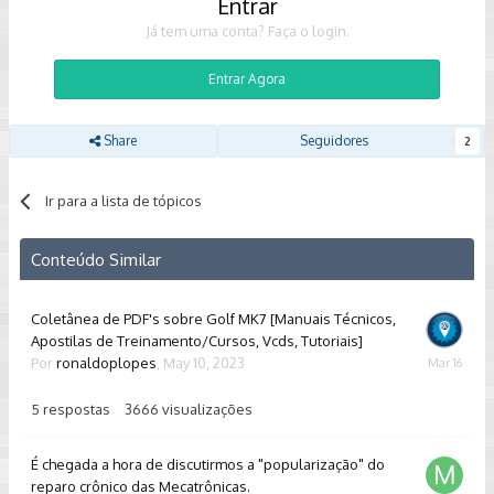
Entrar
Já tem uma conta? Faça o login.
Entrar Agora
Share
Seguidores
2
Ir para a lista de tópicos
Conteúdo Similar
Coletânea de PDF's sobre Golf MK7 [Manuais Técnicos,
Apostilas de Treinamento/Cursos, Vcds, Tutoriais]
Por
ronaldoplopes
,
May 10, 2023
March
16
5
respostas
3666
visualizações
É chegada a hora de discutirmos a "popularização" do
reparo crônico das Mecatrônicas.