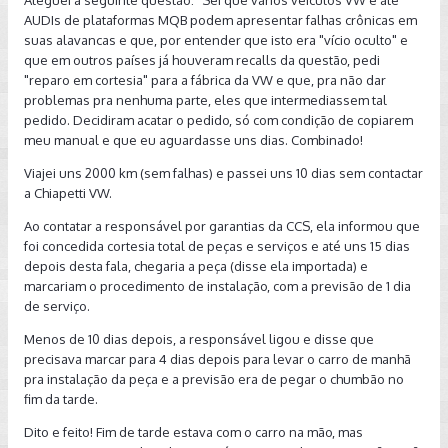
Aleguei a seguinte questão: "Sei que vários veículos VW e até
AUDIs de plataformas MQB podem apresentar falhas crônicas em
suas alavancas e que, por entender que isto era "vício oculto" e
que em outros países já houveram recalls da questão, pedi
"reparo em cortesia" para a fábrica da VW e que, pra não dar
problemas pra nenhuma parte, eles que intermediassem tal
pedido. Decidiram acatar o pedido, só com condição de copiarem
meu manual e que eu aguardasse uns dias. Combinado!
Viajei uns 2000 km (sem falhas) e passei uns 10 dias sem contactar
a Chiapetti VW.
Ao contatar a responsável por garantias da CCS, ela informou que
foi concedida cortesia total de peças e serviços e até uns 15 dias
depois desta fala, chegaria a peça (disse ela importada) e
marcariam o procedimento de instalação, com a previsão de 1 dia
de serviço.
Menos de 10 dias depois, a responsável ligou e disse que
precisava marcar para 4 dias depois para levar o carro de manhã
pra instalação da peça e a previsão era de pegar o chumbão no
fim da tarde.
Dito e feito! Fim de tarde estava com o carro na mão, mas