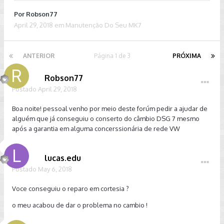
Por
Robson77
April 29, 2018
em
Manutenção Do Seu MK7
ANTERIOR
Página 1 de 3
PRÓXIMA
Robson77
Postado
April 29, 2018
Boa noite! pessoal venho por meio deste forúm pedir a ajudar de
alguém que já conseguiu o conserto do câmbio DSG 7 mesmo
após a garantia em alguma concerssionária de rede VW
lucas.edu
Postado
May 6, 2018
Voce conseguiu o reparo em cortesia ?
o meu acabou de dar o problema no cambio !